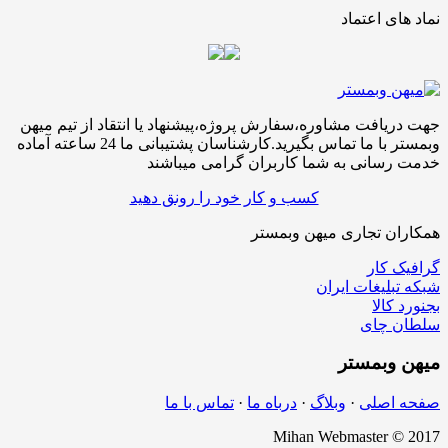
نماد های اعتماد
جهت دریافت مشاوره،سفارش پروژه،پیشنهاد یا انتقاد از تیم میهن
وبمستر با ما تماس بگیرید.کارشناسان پشتیبانی ما 24 ساعته آماده
خدمت رسانی به شما کاربران گرامی میباشند
کسب و کار خود را رونق دهید
همکاران تجاری میهن وبمستر
گرافیک کار
شبکه تبلیغات ایران
بجنورد کالا
سلطان چای
میهن
وبمستر
صفحه اصلی
·
وبلاگ
·
درباه ما
·
تماس با ما
Mihan Webmaster © 2017