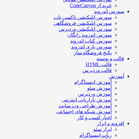
خرید از CodeCanyon
سورس اندروید
سورس اپلیکیشن تاکسی یاب
سورس اپلیکیشن فروشگاهی
سورس اپلیکیشن وردپرس
سورس اندروید رایگان
سورس کتاب اندروید
سورس بازی اندروید
پکیج فروشگاه ساز
قالب و پوسته
قالب HTML
قالب وردپرس
آموزش
آموزش اینستاگرام
آموزش سئو
آموزش وردپرس
آموزش بازاریابی اینترنتی
آموزش طراحی وب سایت
آموزش شبکه های اجتماعی
اخبار کسب و کار
افزونه و ابزار
ابزار سئو
ربات اینستاگرام