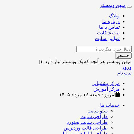
میهن وبمستر
Toggle
navigation
وبلاگ
درباره ما
تماس با ما
ثبت شکایت
قوانین سایت
جستجو
میهن وِبمَستر
هر آنچه که یک وبمستر نیاز دارد :)
|
ورود
ثبت نام
مرکز پشتیبانی
مرکز آموزش
امروز : جمعه ۱۶ مرداد ۱۴۰۵
خدمات ما
سئو سایت
طراحی سایت
طراحی سایت بجنورد
طراحی قالب وردپرس
طراحی اپلیکیشن موبایل