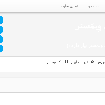
ثبت شکایت
قوانین سایت
وِبمَستر
وبمستر نیاز دارد :)
|
موزش
افزونه و ابزار
بانک وبمستر