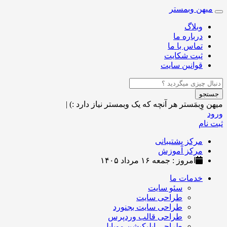
میهن وبمستر
Toggle
navigation
وبلاگ
درباره ما
تماس با ما
ثبت شکایت
قوانین سایت
جستجو
میهن وِبمَستر
هر آنچه که یک وبمستر نیاز دارد :)
|
ورود
ثبت نام
مرکز پشتیبانی
مرکز آموزش
امروز : جمعه ۱۶ مرداد ۱۴۰۵
خدمات ما
سئو سایت
طراحی سایت
طراحی سایت بجنورد
طراحی قالب وردپرس
طراحی اپلیکیشن موبایل