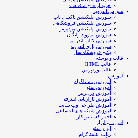
خرید از CodeCanyon
سورس اندروید
سورس اپلیکیشن تاکسی یاب
سورس اپلیکیشن فروشگاهی
سورس اپلیکیشن وردپرس
سورس اندروید رایگان
سورس کتاب اندروید
سورس بازی اندروید
پکیج فروشگاه ساز
قالب و پوسته
قالب HTML
قالب وردپرس
آموزش
آموزش اینستاگرام
آموزش سئو
آموزش وردپرس
آموزش بازاریابی اینترنتی
آموزش طراحی وب سایت
آموزش شبکه های اجتماعی
اخبار کسب و کار
افزونه و ابزار
ابزار سئو
ربات اینستاگرام