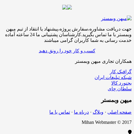
جهت دریافت مشاوره،سفارش پروژه،پیشنهاد یا انتقاد از تیم میهن
وبمستر با ما تماس بگیرید.کارشناسان پشتیبانی ما 24 ساعته آماده
خدمت رسانی به شما کاربران گرامی میباشند
کسب و کار خود را رونق دهید
همکاران تجاری میهن وبمستر
گرافیک کار
شبکه تبلیغات ایران
بجنورد کالا
سلطان چای
میهن
وبمستر
صفحه اصلی
·
وبلاگ
·
درباه ما
·
تماس با ما
Mihan Webmaster © 2017