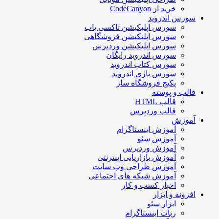
خرید از CodeCanyon
سورس اندروید
سورس اپلیکیشن تاکسی یاب
سورس اپلیکیشن فروشگاهی
سورس اپلیکیشن وردپرس
سورس اندروید رایگان
سورس کتاب اندروید
سورس بازی اندروید
پکیج فروشگاه ساز
قالب و پوسته
قالب HTML
قالب وردپرس
آموزش
آموزش اینستاگرام
آموزش سئو
آموزش وردپرس
آموزش بازاریابی اینترنتی
آموزش طراحی وب سایت
آموزش شبکه های اجتماعی
اخبار کسب و کار
افزونه و ابزار
ابزار سئو
ربات اینستاگرام