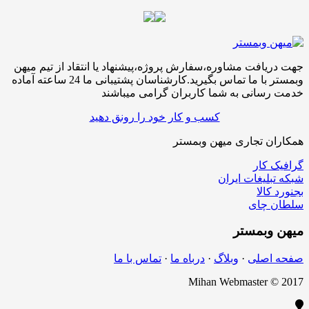
جهت دریافت مشاوره،سفارش پروژه،پیشنهاد یا انتقاد از تیم میهن
وبمستر با ما تماس بگیرید.کارشناسان پشتیبانی ما 24 ساعته آماده
خدمت رسانی به شما کاربران گرامی میباشند
کسب و کار خود را رونق دهید
همکاران تجاری میهن وبمستر
گرافیک کار
شبکه تبلیغات ایران
بجنورد کالا
سلطان چای
میهن
وبمستر
صفحه اصلی
·
وبلاگ
·
درباه ما
·
تماس با ما
Mihan Webmaster © 2017