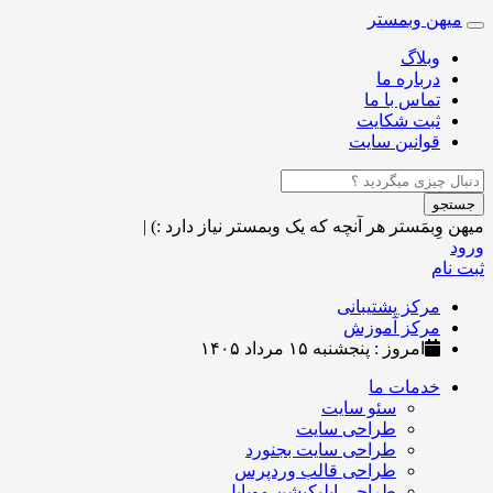
میهن وبمستر
Toggle
navigation
وبلاگ
درباره ما
تماس با ما
ثبت شکایت
قوانین سایت
جستجو
میهن وِبمَستر
هر آنچه که یک وبمستر نیاز دارد :)
|
ورود
ثبت نام
مرکز پشتیبانی
مرکز آموزش
امروز : پنجشنبه ۱۵ مرداد ۱۴۰۵
خدمات ما
سئو سایت
طراحی سایت
طراحی سایت بجنورد
طراحی قالب وردپرس
طراحی اپلیکیشن موبایل