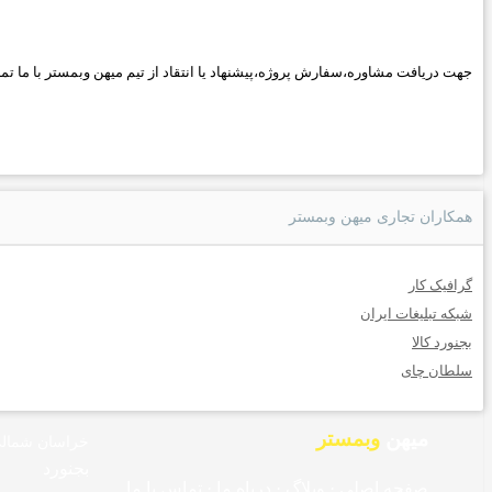
جهت دریافت مشاوره،سفارش پروژه،پیشنهاد یا انتقاد از تیم میهن وبمستر با ما تماس بگیرید.کارشناسان پشتیبانی ما 24 ساع
همکاران تجاری میهن وبمستر
گرافیک کار
شبکه تبلیغات ایران
بجنورد کالا
سلطان چای
میهن
وبمستر
خراسان شمال
بجنورد
صفحه اصلی
·
وبلاگ
·
درباه ما
·
تماس با ما