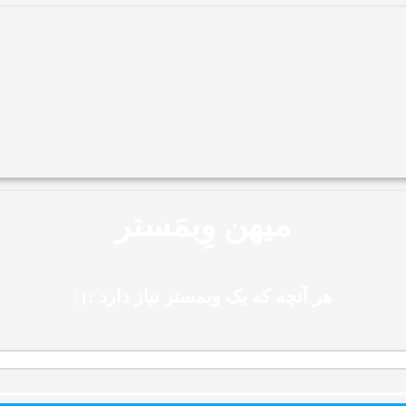
میهن وِبمَستر
هر آنچه که یک وبمستر نیاز دارد :)
|