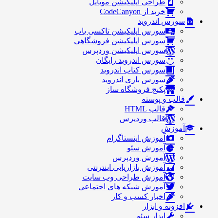
طراحی اپلیکیشن موبایل
خرید از CodeCanyon
سورس اندروید
سورس اپلیکیشن تاکسی یاب
سورس اپلیکیشن فروشگاهی
سورس اپلیکیشن وردپرس
سورس اندروید رایگان
سورس کتاب اندروید
سورس بازی اندروید
پکیج فروشگاه ساز
قالب و پوسته
قالب HTML
قالب وردپرس
آموزش
آموزش اینستاگرام
آموزش سئو
آموزش وردپرس
آموزش بازاریابی اینترنتی
آموزش طراحی وب سایت
آموزش شبکه های اجتماعی
اخبار کسب و کار
افزونه و ابزار
ابزار سئو