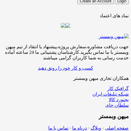
نماد های اعتماد
جهت دریافت مشاوره،سفارش پروژه،پیشنهاد یا انتقاد از تیم میهن
وبمستر با ما تماس بگیرید.کارشناسان پشتیبانی ما 24 ساعته آماده
خدمت رسانی به شما کاربران گرامی میباشند
کسب و کار خود را رونق دهید
همکاران تجاری میهن وبمستر
گرافیک کار
شبکه تبلیغات ایران
بجنورد کالا
سلطان چای
میهن
وبمستر
صفحه اصلی
·
وبلاگ
·
درباه ما
·
تماس با ما