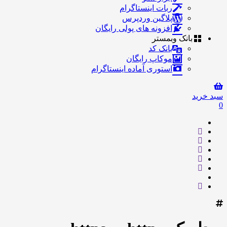
ربات اینستاگرام
پلاگین وردپرس
افزونه های پولی رایگان
بانک وبمستر
بانک کد
موکاپ رایگان
استوری آماده اینستاگرام
سبد خرید
0