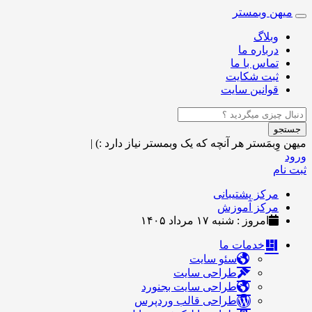
میهن وبمستر
Toggle
navigation
وبلاگ
درباره ما
تماس با ما
ثبت شکایت
قوانین سایت
جستجو
میهن وِبمَستر
هر آنچه که یک وبمستر نیاز دارد :)
|
ورود
ثبت نام
مرکز پشتیبانی
مرکز آموزش
امروز : شنبه ۱۷ مرداد ۱۴۰۵
خدمات ما
سئو سایت
طراحی سایت
طراحی سایت بجنورد
طراحی قالب وردپرس