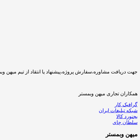
جهت دریافت مشاوره،سفارش پروژه،پیشنهاد یا انتقاد از تیم میهن وبمستر با ما تماس بگیرید.کارشناسان 
همکاران تجاری میهن وبمستر
گرافیک کار
شبکه تبلیغات ایران
بجنورد کالا
سلطان چای
میهن
وبمستر