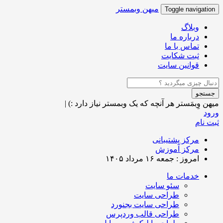
میهن وبمستر
Toggle navigation
وبلاگ
درباره ما
تماس با ما
ثبت شکایت
قوانین سایت
جستجو
میهن وِبمَستر
هر آنچه که یک وبمستر نیاز دارد :)
|
ورود
ثبت نام
مرکز پشتیبانی
مرکز آموزش
امروز : جمعه ۱۶ مرداد ۱۴۰۵
خدمات ما
سئو سایت
طراحی سایت
طراحی سایت بجنورد
طراحی قالب وردپرس