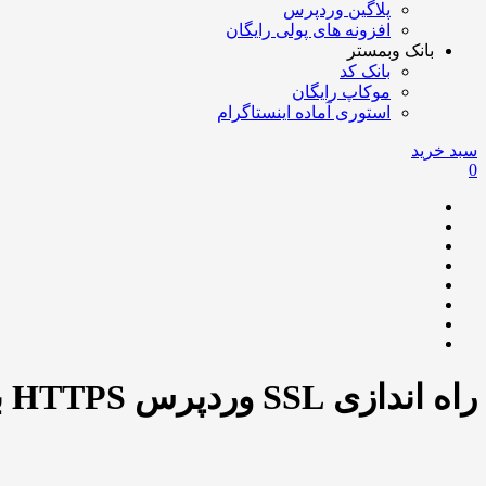
پلاگین وردپرس
افزونه های پولی رایگان
بانک وبمستر
بانک کد
موکاپ رایگان
استوری آماده اینستاگرام
سبد خرید
0
راه اندازی SSL وردپرس HTTPS با افزونه Really Simple SSL