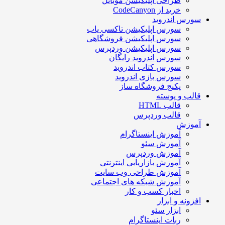
طراحی اپلیکیشن موبایل
خرید از CodeCanyon
سورس اندروید
سورس اپلیکیشن تاکسی یاب
سورس اپلیکیشن فروشگاهی
سورس اپلیکیشن وردپرس
سورس اندروید رایگان
سورس کتاب اندروید
سورس بازی اندروید
پکیج فروشگاه ساز
قالب و پوسته
قالب HTML
قالب وردپرس
آموزش
آموزش اینستاگرام
آموزش سئو
آموزش وردپرس
آموزش بازاریابی اینترنتی
آموزش طراحی وب سایت
آموزش شبکه های اجتماعی
اخبار کسب و کار
افزونه و ابزار
ابزار سئو
ربات اینستاگرام