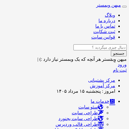
میهن وبمستر
Toggle
navigation
وبلاگ
درباره ما
تماس با ما
ثبت شکایت
قوانین سایت
جستجو
میهن وِبمَستر
هر آنچه که یک وبمستر نیاز دارد :)
|
ورود
ثبت نام
مرکز پشتیبانی
مرکز آموزش
امروز : پنجشنبه ۱۵ مرداد ۱۴۰۵
خدمات ما
سئو سایت
طراحی سایت
طراحی سایت بجنورد
طراحی قالب وردپرس