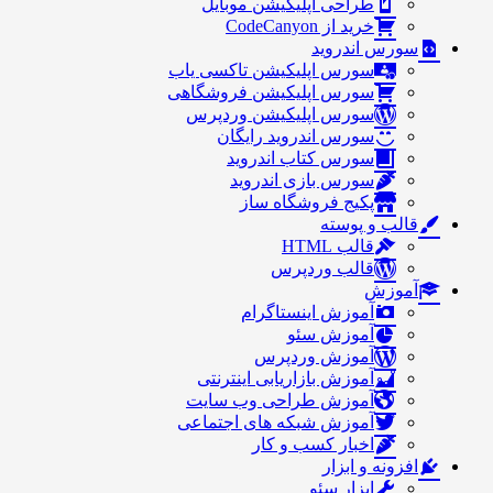
طراحی اپلیکیشن موبایل
خرید از CodeCanyon
سورس اندروید
سورس اپلیکیشن تاکسی یاب
سورس اپلیکیشن فروشگاهی
سورس اپلیکیشن وردپرس
سورس اندروید رایگان
سورس کتاب اندروید
سورس بازی اندروید
پکیج فروشگاه ساز
قالب و پوسته
قالب HTML
قالب وردپرس
آموزش
آموزش اینستاگرام
آموزش سئو
آموزش وردپرس
آموزش بازاریابی اینترنتی
آموزش طراحی وب سایت
آموزش شبکه های اجتماعی
اخبار کسب و کار
افزونه و ابزار
ابزار سئو