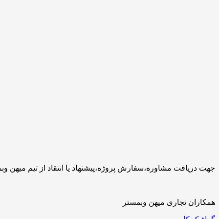
جهت دریافت مشاوره،سفارش پروژه،پیشنهاد یا انتقاد از تیم میهن وبمستر با ما تماس بگیرید.کارشناسان 
همکاران تجاری میهن وبمستر