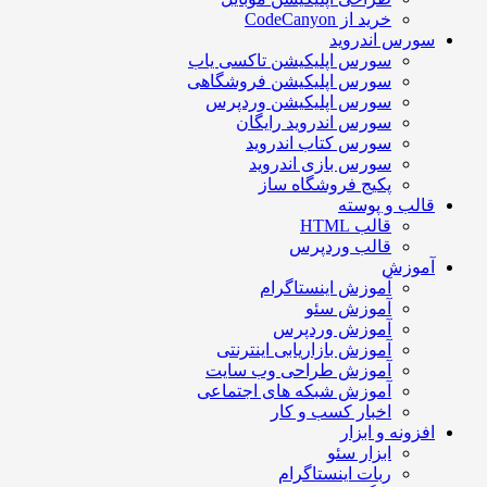
خرید از CodeCanyon
سورس اندروید
سورس اپلیکیشن تاکسی یاب
سورس اپلیکیشن فروشگاهی
سورس اپلیکیشن وردپرس
سورس اندروید رایگان
سورس کتاب اندروید
سورس بازی اندروید
پکیج فروشگاه ساز
قالب و پوسته
قالب HTML
قالب وردپرس
آموزش
آموزش اینستاگرام
آموزش سئو
آموزش وردپرس
آموزش بازاریابی اینترنتی
آموزش طراحی وب سایت
آموزش شبکه های اجتماعی
اخبار کسب و کار
افزونه و ابزار
ابزار سئو
ربات اینستاگرام