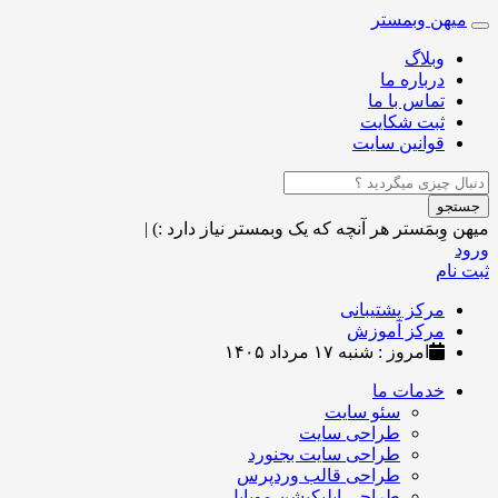
میهن وبمستر
Toggle
navigation
وبلاگ
درباره ما
تماس با ما
ثبت شکایت
قوانین سایت
جستجو
میهن وِبمَستر
هر آنچه که یک وبمستر نیاز دارد :)
|
ورود
ثبت نام
مرکز پشتیبانی
مرکز آموزش
امروز : شنبه ۱۷ مرداد ۱۴۰۵
خدمات ما
سئو سایت
طراحی سایت
طراحی سایت بجنورد
طراحی قالب وردپرس
طراحی اپلیکیشن موبایل