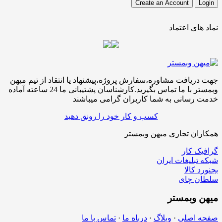
نماد های اعتماد
جهت دریافت مشاوره،سفارش پروژه،پیشنهاد یا انتقاد از تیم میهن
وبمستر با ما تماس بگیرید.کارشناسان پشتیبانی ما 24 ساعته آماده
خدمت رسانی به شما کاربران گرامی میباشند
کسب و کار خود را رونق دهید
همکاران تجاری میهن وبمستر
گرافیک کار
شبکه تبلیغات ایران
بجنورد کالا
سلطان چای
میهن
وبمستر
صفحه اصلی
·
وبلاگ
·
درباه ما
·
تماس با ما