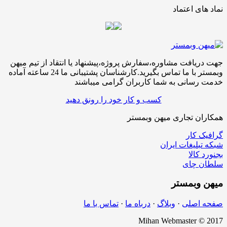
نماد های اعتماد
جهت دریافت مشاوره،سفارش پروژه،پیشنهاد یا انتقاد از تیم میهن
وبمستر با ما تماس بگیرید.کارشناسان پشتیبانی ما 24 ساعته آماده
خدمت رسانی به شما کاربران گرامی میباشند
کسب و کار خود را رونق دهید
همکاران تجاری میهن وبمستر
گرافیک کار
شبکه تبلیغات ایران
بجنورد کالا
سلطان چای
میهن
وبمستر
صفحه اصلی
·
وبلاگ
·
درباه ما
·
تماس با ما
Mihan Webmaster © 2017