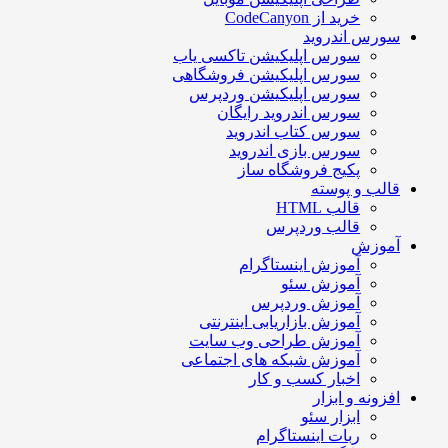
خرید از CodeCanyon
سورس اندروید
سورس اپلیکیشن تاکسی یاب
سورس اپلیکیشن فروشگاهی
سورس اپلیکیشن وردپرس
سورس اندروید رایگان
سورس کتاب اندروید
سورس بازی اندروید
پکیج فروشگاه ساز
قالب و پوسته
قالب HTML
قالب وردپرس
آموزش
آموزش اینستاگرام
آموزش سئو
آموزش وردپرس
آموزش بازاریابی اینترنتی
آموزش طراحی وب سایت
آموزش شبکه های اجتماعی
اخبار کسب و کار
افزونه و ابزار
ابزار سئو
ربات اینستاگرام