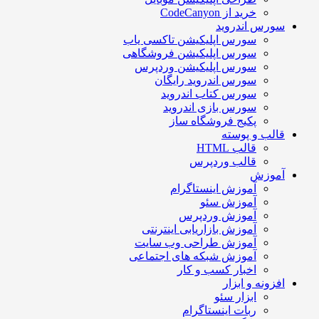
خرید از CodeCanyon
سورس اندروید
سورس اپلیکیشن تاکسی یاب
سورس اپلیکیشن فروشگاهی
سورس اپلیکیشن وردپرس
سورس اندروید رایگان
سورس کتاب اندروید
سورس بازی اندروید
پکیج فروشگاه ساز
قالب و پوسته
قالب HTML
قالب وردپرس
آموزش
آموزش اینستاگرام
آموزش سئو
آموزش وردپرس
آموزش بازاریابی اینترنتی
آموزش طراحی وب سایت
آموزش شبکه های اجتماعی
اخبار کسب و کار
افزونه و ابزار
ابزار سئو
ربات اینستاگرام