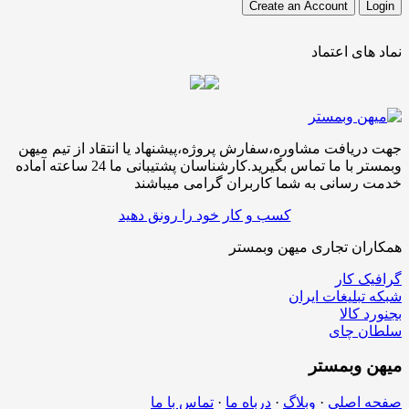
نماد های اعتماد
جهت دریافت مشاوره،سفارش پروژه،پیشنهاد یا انتقاد از تیم میهن
وبمستر با ما تماس بگیرید.کارشناسان پشتیبانی ما 24 ساعته آماده
خدمت رسانی به شما کاربران گرامی میباشند
کسب و کار خود را رونق دهید
همکاران تجاری میهن وبمستر
گرافیک کار
شبکه تبلیغات ایران
بجنورد کالا
سلطان چای
میهن
وبمستر
صفحه اصلی
·
وبلاگ
·
درباه ما
·
تماس با ما