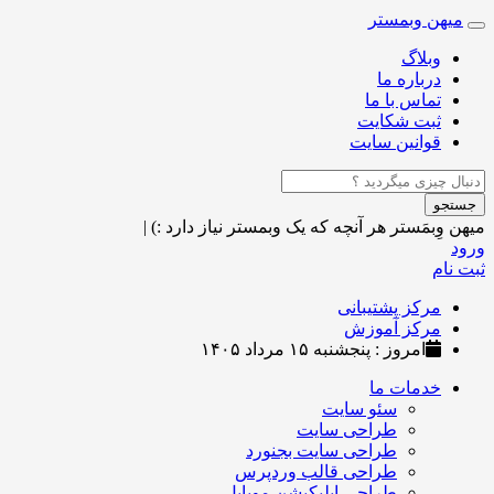
میهن وبمستر
Toggle
navigation
وبلاگ
درباره ما
تماس با ما
ثبت شکایت
قوانین سایت
جستجو
میهن وِبمَستر
هر آنچه که یک وبمستر نیاز دارد :)
|
ورود
ثبت نام
مرکز پشتیبانی
مرکز آموزش
امروز : پنجشنبه ۱۵ مرداد ۱۴۰۵
خدمات ما
سئو سایت
طراحی سایت
طراحی سایت بجنورد
طراحی قالب وردپرس
طراحی اپلیکیشن موبایل