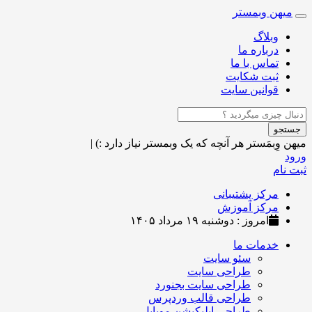
میهن وبمستر
Toggle
navigation
وبلاگ
درباره ما
تماس با ما
ثبت شکایت
قوانین سایت
جستجو
میهن وِبمَستر
هر آنچه که یک وبمستر نیاز دارد :)
|
ورود
ثبت نام
مرکز پشتیبانی
مرکز آموزش
امروز : دوشنبه ۱۹ مرداد ۱۴۰۵
خدمات ما
سئو سایت
طراحی سایت
طراحی سایت بجنورد
طراحی قالب وردپرس
طراحی اپلیکیشن موبایل