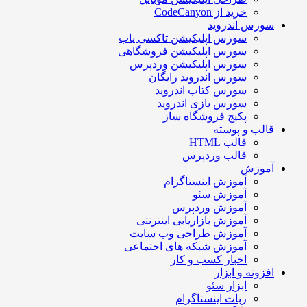
خرید از CodeCanyon
سورس اندروید
سورس اپلیکیشن تاکسی یاب
سورس اپلیکیشن فروشگاهی
سورس اپلیکیشن وردپرس
سورس اندروید رایگان
سورس کتاب اندروید
سورس بازی اندروید
پکیج فروشگاه ساز
قالب و پوسته
قالب HTML
قالب وردپرس
آموزش
آموزش اینستاگرام
آموزش سئو
آموزش وردپرس
آموزش بازاریابی اینترنتی
آموزش طراحی وب سایت
آموزش شبکه های اجتماعی
اخبار کسب و کار
افزونه و ابزار
ابزار سئو
ربات اینستاگرام