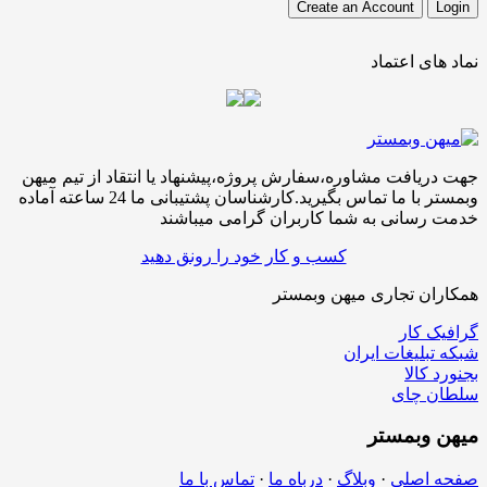
نماد های اعتماد
جهت دریافت مشاوره،سفارش پروژه،پیشنهاد یا انتقاد از تیم میهن
وبمستر با ما تماس بگیرید.کارشناسان پشتیبانی ما 24 ساعته آماده
خدمت رسانی به شما کاربران گرامی میباشند
کسب و کار خود را رونق دهید
همکاران تجاری میهن وبمستر
گرافیک کار
شبکه تبلیغات ایران
بجنورد کالا
سلطان چای
میهن
وبمستر
صفحه اصلی
·
وبلاگ
·
درباه ما
·
تماس با ما