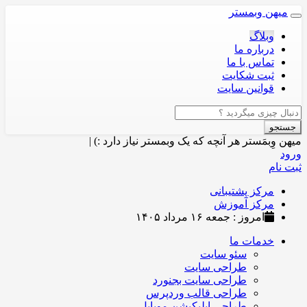
میهن وبمستر
Toggle
navigation
وبلاگ
درباره ما
تماس با ما
ثبت شکایت
قوانین سایت
جستجو
میهن وِبمَستر
هر آنچه که یک وبمستر نیاز دارد :)
|
ورود
ثبت نام
مرکز پشتیبانی
مرکز آموزش
امروز : جمعه ۱۶ مرداد ۱۴۰۵
خدمات ما
سئو سایت
طراحی سایت
طراحی سایت بجنورد
طراحی قالب وردپرس
طراحی اپلیکیشن موبایل