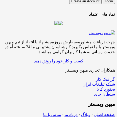
نماد های اعتماد
جهت دریافت مشاوره،سفارش پروژه،پیشنهاد یا انتقاد از تیم میهن
وبمستر با ما تماس بگیرید.کارشناسان پشتیبانی ما 24 ساعته آماده
خدمت رسانی به شما کاربران گرامی میباشند
کسب و کار خود را رونق دهید
همکاران تجاری میهن وبمستر
گرافیک کار
شبکه تبلیغات ایران
بجنورد کالا
سلطان چای
میهن
وبمستر
صفحه اصلی
·
وبلاگ
·
درباه ما
·
تماس با ما