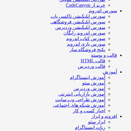
خرید از CodeCanyon
سورس اندروید
سورس اپلیکیشن تاکسی یاب
سورس اپلیکیشن فروشگاهی
سورس اپلیکیشن وردپرس
سورس اندروید رایگان
سورس کتاب اندروید
سورس بازی اندروید
پکیج فروشگاه ساز
قالب و پوسته
قالب HTML
قالب وردپرس
آموزش
آموزش اینستاگرام
آموزش سئو
آموزش وردپرس
آموزش بازاریابی اینترنتی
آموزش طراحی وب سایت
آموزش شبکه های اجتماعی
اخبار کسب و کار
افزونه و ابزار
ابزار سئو
ربات اینستاگرام