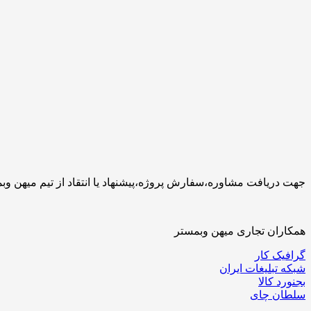
جهت دریافت مشاوره،سفارش پروژه،پیشنهاد یا انتقاد از تیم میهن وبمستر با ما تماس بگیرید.کارشناسان 
همکاران تجاری میهن وبمستر
گرافیک کار
شبکه تبلیغات ایران
بجنورد کالا
سلطان چای