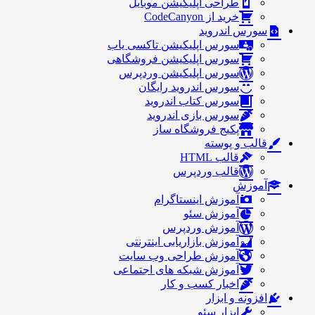
طراحی اپلیکیشن موبایل
خرید از CodeCanyon
سورس اندروید
سورس اپلیکیشن تاکسی یاب
سورس اپلیکیشن فروشگاهی
سورس اپلیکیشن وردپرس
سورس اندروید رایگان
سورس کتاب اندروید
سورس بازی اندروید
پکیج فروشگاه ساز
قالب و پوسته
قالب HTML
قالب وردپرس
آموزش
آموزش اینستاگرام
آموزش سئو
آموزش وردپرس
آموزش بازاریابی اینترنتی
آموزش طراحی وب سایت
آموزش شبکه های اجتماعی
اخبار کسب و کار
افزونه و ابزار
ابزار سئو