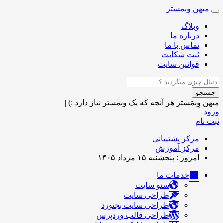
میهن وبمستر
Toggle
navigation
وبلاگ
درباره ما
تماس با ما
ثبت شکایت
قوانین سایت
جستجو
میهن وِبمَستر
هر آنچه که یک وبمستر نیاز دارد :)
|
ورود
ثبت نام
مرکز پشتیبانی
مرکز آموزش
امروز : پنجشنبه ۱۵ مرداد ۱۴۰۵
خدمات ما
سئو سایت
طراحی سایت
طراحی سایت بجنورد
طراحی قالب وردپرس