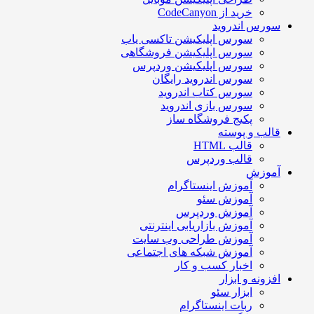
خرید از CodeCanyon
سورس اندروید
سورس اپلیکیشن تاکسی یاب
سورس اپلیکیشن فروشگاهی
سورس اپلیکیشن وردپرس
سورس اندروید رایگان
سورس کتاب اندروید
سورس بازی اندروید
پکیج فروشگاه ساز
قالب و پوسته
قالب HTML
قالب وردپرس
آموزش
آموزش اینستاگرام
آموزش سئو
آموزش وردپرس
آموزش بازاریابی اینترنتی
آموزش طراحی وب سایت
آموزش شبکه های اجتماعی
اخبار کسب و کار
افزونه و ابزار
ابزار سئو
ربات اینستاگرام