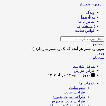
میهن وبمستر
Toggle
navigation
وبلاگ
درباره ما
تماس با ما
ثبت شکایت
قوانین سایت
جستجو
میهن وِبمَستر
هر آنچه که یک وبمستر نیاز دارد :)
|
ورود
ثبت نام
مرکز پشتیبانی
مرکز آموزش
امروز : شنبه ۱۷ مرداد ۱۴۰۵
خدمات ما
سئو سایت
طراحی سایت
طراحی سایت بجنورد
طراحی قالب وردپرس
طراحی اپلیکیشن موبایل