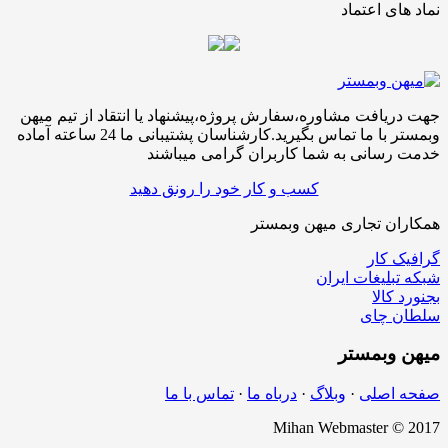
نماد های اعتماد
جهت دریافت مشاوره،سفارش پروژه،پیشنهاد یا انتقاد از تیم میهن
وبمستر با ما تماس بگیرید.کارشناسان پشتیبانی ما 24 ساعته آماده
خدمت رسانی به شما کاربران گرامی میباشند
کسب و کار خود را رونق دهید
همکاران تجاری میهن وبمستر
گرافیک کار
شبکه تبلیغات ایران
بجنورد کالا
سلطان چای
میهن
وبمستر
صفحه اصلی
·
وبلاگ
·
درباه ما
·
تماس با ما
Mihan Webmaster © 2017