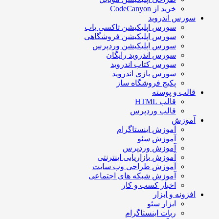
خرید از CodeCanyon
سورس اندروید
سورس اپلیکیشن تاکسی یاب
سورس اپلیکیشن فروشگاهی
سورس اپلیکیشن وردپرس
سورس اندروید رایگان
سورس کتاب اندروید
سورس بازی اندروید
پکیج فروشگاه ساز
قالب و پوسته
قالب HTML
قالب وردپرس
آموزش
آموزش اینستاگرام
آموزش سئو
آموزش وردپرس
آموزش بازاریابی اینترنتی
آموزش طراحی وب سایت
آموزش شبکه های اجتماعی
اخبار کسب و کار
افزونه و ابزار
ابزار سئو
ربات اینستاگرام