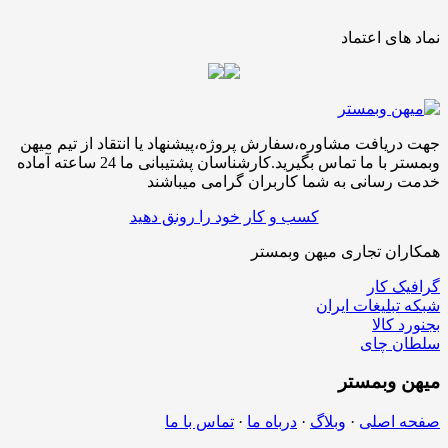
نماد های اعتماد
جهت دریافت مشاوره،سفارش پروژه،پیشنهاد یا انتقاد از تیم میهن
وبمستر با ما تماس بگیرید.کارشناسان پشتیبانی ما 24 ساعته آماده
خدمت رسانی به شما کاربران گرامی میباشند
کسب و کار خود را رونق دهید
همکاران تجاری میهن وبمستر
گرافیک کار
شبکه تبلیغات ایران
بجنورد کالا
سلطان چای
میهن
وبمستر
صفحه اصلی
·
وبلاگ
·
درباه ما
·
تماس با ما