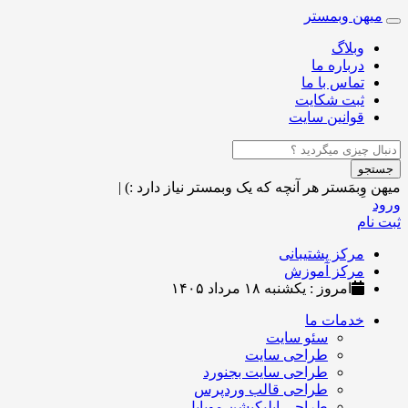
میهن وبمستر
Toggle
navigation
وبلاگ
درباره ما
تماس با ما
ثبت شکایت
قوانین سایت
جستجو
میهن وِبمَستر
هر آنچه که یک وبمستر نیاز دارد :)
|
ورود
ثبت نام
مرکز پشتیبانی
مرکز آموزش
امروز : یکشنبه ۱۸ مرداد ۱۴۰۵
خدمات ما
سئو سایت
طراحی سایت
طراحی سایت بجنورد
طراحی قالب وردپرس
طراحی اپلیکیشن موبایل