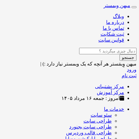
میهن وبمستر
Toggle
navigation
وبلاگ
درباره ما
تماس با ما
ثبت شکایت
قوانین سایت
جستجو
میهن وِبمَستر
هر آنچه که یک وبمستر نیاز دارد :)
|
ورود
ثبت نام
مرکز پشتیبانی
مرکز آموزش
امروز : جمعه ۱۶ مرداد ۱۴۰۵
خدمات ما
سئو سایت
طراحی سایت
طراحی سایت بجنورد
طراحی قالب وردپرس
طراحی اپلیکیشن موبایل