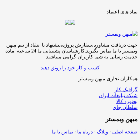
نماد های اعتماد
جهت دریافت مشاوره،سفارش پروژه،پیشنهاد یا انتقاد از تیم میهن
وبمستر با ما تماس بگیرید.کارشناسان پشتیبانی ما 24 ساعته آماده
خدمت رسانی به شما کاربران گرامی میباشند
کسب و کار خود را رونق دهید
همکاران تجاری میهن وبمستر
گرافیک کار
شبکه تبلیغات ایران
بجنورد کالا
سلطان چای
میهن
وبمستر
صفحه اصلی
·
وبلاگ
·
درباه ما
·
تماس با ما