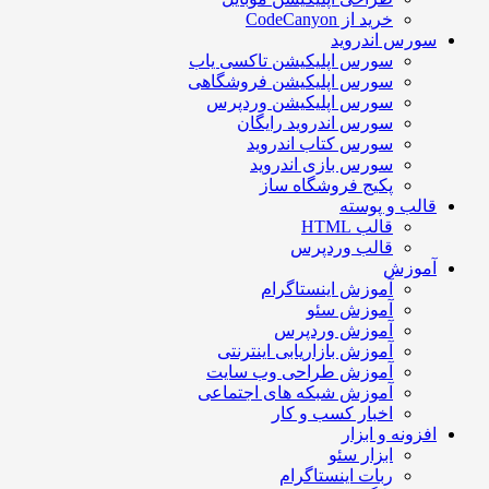
خرید از CodeCanyon
سورس اندروید
سورس اپلیکیشن تاکسی یاب
سورس اپلیکیشن فروشگاهی
سورس اپلیکیشن وردپرس
سورس اندروید رایگان
سورس کتاب اندروید
سورس بازی اندروید
پکیج فروشگاه ساز
قالب و پوسته
قالب HTML
قالب وردپرس
آموزش
آموزش اینستاگرام
آموزش سئو
آموزش وردپرس
آموزش بازاریابی اینترنتی
آموزش طراحی وب سایت
آموزش شبکه های اجتماعی
اخبار کسب و کار
افزونه و ابزار
ابزار سئو
ربات اینستاگرام