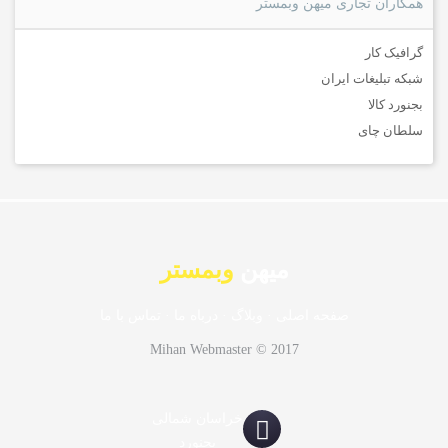
همکاران تجاری میهن وبمستر
گرافیک کار
شبکه تبلیغات ایران
بجنورد کالا
سلطان چای
میهن
وبمستر
صفحه اصلی
·
وبلاگ
·
درباه ما
·
تماس با ما
Mihan Webmaster © 2017
خراسان شمالی
بجنورد