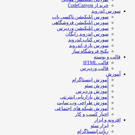
خرید از CodeCanyon
سورس اندروید
سورس اپلیکیشن تاکسی یاب
سورس اپلیکیشن فروشگاهی
سورس اپلیکیشن وردپرس
سورس اندروید رایگان
سورس کتاب اندروید
سورس بازی اندروید
پکیج فروشگاه ساز
قالب و پوسته
قالب HTML
قالب وردپرس
آموزش
آموزش اینستاگرام
آموزش سئو
آموزش وردپرس
آموزش بازاریابی اینترنتی
آموزش طراحی وب سایت
آموزش شبکه های اجتماعی
اخبار کسب و کار
افزونه و ابزار
ابزار سئو
ربات اینستاگرام