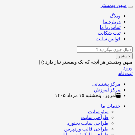
میهن وبمستر
Toggle
navigation
وبلاگ
درباره ما
تماس با ما
ثبت شکایت
قوانین سایت
جستجو
میهن وِبمَستر
هر آنچه که یک وبمستر نیاز دارد :)
|
ورود
ثبت نام
مرکز پشتیبانی
مرکز آموزش
امروز : پنجشنبه ۱۵ مرداد ۱۴۰۵
خدمات ما
سئو سایت
طراحی سایت
طراحی سایت بجنورد
طراحی قالب وردپرس
طراحی اپلیکیشن موبایل