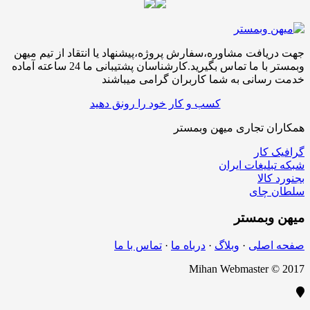
جهت دریافت مشاوره،سفارش پروژه،پیشنهاد یا انتقاد از تیم میهن
وبمستر با ما تماس بگیرید.کارشناسان پشتیبانی ما 24 ساعته آماده
خدمت رسانی به شما کاربران گرامی میباشند
کسب و کار خود را رونق دهید
همکاران تجاری میهن وبمستر
گرافیک کار
شبکه تبلیغات ایران
بجنورد کالا
سلطان چای
میهن
وبمستر
صفحه اصلی
·
وبلاگ
·
درباه ما
·
تماس با ما
Mihan Webmaster © 2017