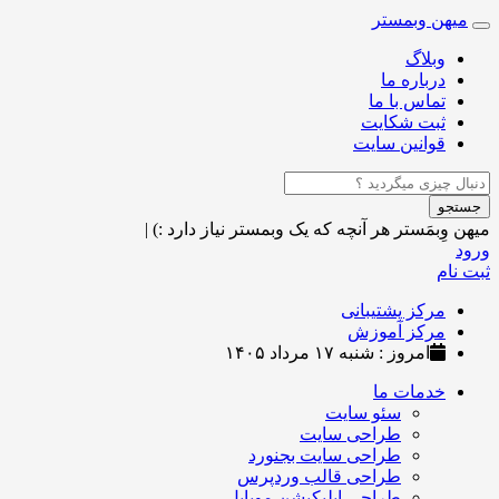
میهن وبمستر
Toggle
navigation
وبلاگ
درباره ما
تماس با ما
ثبت شکایت
قوانین سایت
جستجو
میهن وِبمَستر
هر آنچه که یک وبمستر نیاز دارد :)
|
ورود
ثبت نام
مرکز پشتیبانی
مرکز آموزش
امروز : شنبه ۱۷ مرداد ۱۴۰۵
خدمات ما
سئو سایت
طراحی سایت
طراحی سایت بجنورد
طراحی قالب وردپرس
طراحی اپلیکیشن موبایل