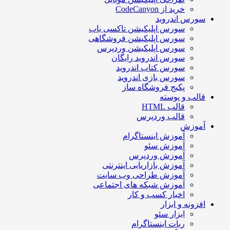
خرید از CodeCanyon
سورس اندروید
سورس اپلیکیشن تاکسی یاب
سورس اپلیکیشن فروشگاهی
سورس اپلیکیشن وردپرس
سورس اندروید رایگان
سورس کتاب اندروید
سورس بازی اندروید
پکیج فروشگاه ساز
قالب و پوسته
قالب HTML
قالب وردپرس
آموزش
آموزش اینستاگرام
آموزش سئو
آموزش وردپرس
آموزش بازاریابی اینترنتی
آموزش طراحی وب سایت
آموزش شبکه های اجتماعی
اخبار کسب و کار
افزونه و ابزار
ابزار سئو
ربات اینستاگرام