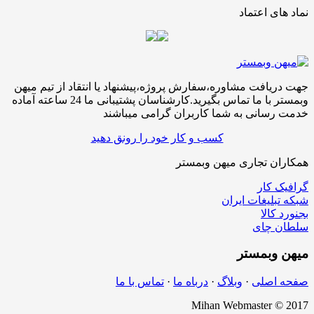
نماد های اعتماد
جهت دریافت مشاوره،سفارش پروژه،پیشنهاد یا انتقاد از تیم میهن
وبمستر با ما تماس بگیرید.کارشناسان پشتیبانی ما 24 ساعته آماده
خدمت رسانی به شما کاربران گرامی میباشند
کسب و کار خود را رونق دهید
همکاران تجاری میهن وبمستر
گرافیک کار
شبکه تبلیغات ایران
بجنورد کالا
سلطان چای
میهن
وبمستر
صفحه اصلی
·
وبلاگ
·
درباه ما
·
تماس با ما
Mihan Webmaster © 2017