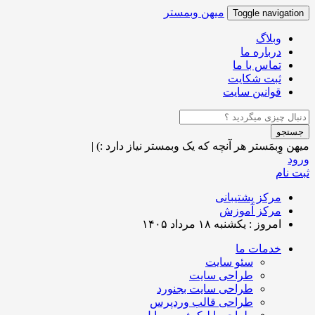
میهن وبمستر
Toggle navigation
وبلاگ
درباره ما
تماس با ما
ثبت شکایت
قوانین سایت
جستجو
میهن وِبمَستر
هر آنچه که یک وبمستر نیاز دارد :)
|
ورود
ثبت نام
مرکز پشتیبانی
مرکز آموزش
امروز : یکشنبه ۱۸ مرداد ۱۴۰۵
خدمات ما
سئو سایت
طراحی سایت
طراحی سایت بجنورد
طراحی قالب وردپرس