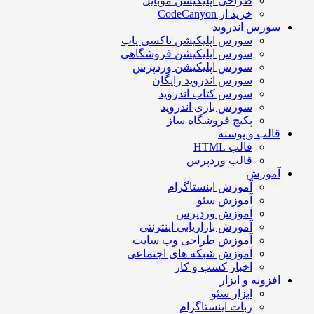
طراحی اپلیکیشن موبایل
خرید از CodeCanyon
سورس اندروید
سورس اپلیکیشن تاکسی یاب
سورس اپلیکیشن فروشگاهی
سورس اپلیکیشن وردپرس
سورس اندروید رایگان
سورس کتاب اندروید
سورس بازی اندروید
پکیج فروشگاه ساز
قالب و پوسته
قالب HTML
قالب وردپرس
آموزش
آموزش اینستاگرام
آموزش سئو
آموزش وردپرس
آموزش بازاریابی اینترنتی
آموزش طراحی وب سایت
آموزش شبکه های اجتماعی
اخبار کسب و کار
افزونه و ابزار
ابزار سئو
ربات اینستاگرام