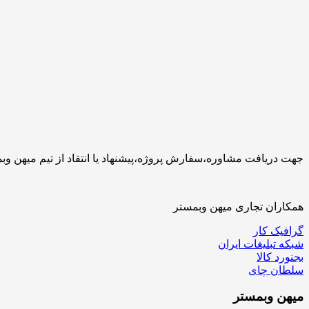
جهت دریافت مشاوره،سفارش پروژه،پیشنهاد یا انتقاد از تیم میهن وبمستر با ما تماس بگیرید.کارشناسان 
همکاران تجاری میهن وبمستر
گرافیک کار
شبکه تبلیغات ایران
بجنورد کالا
سلطان چای
میهن
وبمستر