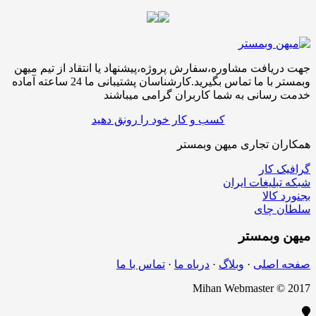
جهت دریافت مشاوره،سفارش پروژه،پیشنهاد یا انتقاد از تیم میهن
وبمستر با ما تماس بگیرید.کارشناسان پشتیبانی ما 24 ساعته آماده
خدمت رسانی به شما کاربران گرامی میباشند
کسب و کار خود را رونق دهید
همکاران تجاری میهن وبمستر
گرافیک کار
شبکه تبلیغات ایران
بجنورد کالا
سلطان چای
میهن
وبمستر
صفحه اصلی
·
وبلاگ
·
درباه ما
·
تماس با ما
Mihan Webmaster © 2017