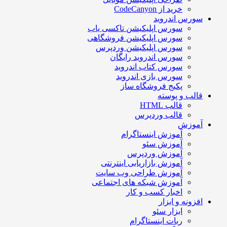
خرید از CodeCanyon
سورس اندروید
سورس اپلیکیشن تاکسی یاب
سورس اپلیکیشن فروشگاهی
سورس اپلیکیشن وردپرس
سورس اندروید رایگان
سورس کتاب اندروید
سورس بازی اندروید
پکیج فروشگاه ساز
قالب و پوسته
قالب HTML
قالب وردپرس
آموزش
آموزش اینستاگرام
آموزش سئو
آموزش وردپرس
آموزش بازاریابی اینترنتی
آموزش طراحی وب سایت
آموزش شبکه های اجتماعی
اخبار کسب و کار
افزونه و ابزار
ابزار سئو
ربات اینستاگرام