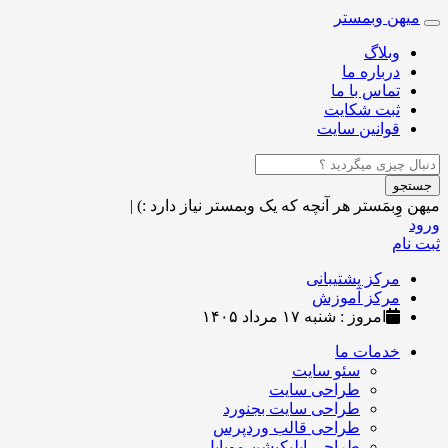
میهن وبمستر
Toggle
navigation
وبلاگ
درباره ما
تماس با ما
ثبت شکایت
قوانین سایت
جستجو
میهن وِبمَستر
هر آنچه که یک وبمستر نیاز دارد :)
|
ورود
ثبت نام
مرکز پشتیبانی
مرکز آموزش
امروز : شنبه ۱۷ مرداد ۱۴۰۵
خدمات ما
سئو سایت
طراحی سایت
طراحی سایت بجنورد
طراحی قالب وردپرس
طراحی اپلیکیشن موبایل