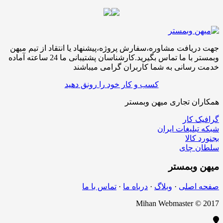
جهت دریافت مشاوره،سفارش پروژه،پیشنهاد یا انتقاد از تیم میهن
وبمستر با ما تماس بگیرید.کارشناسان پشتیبانی ما 24 ساعته آماده
خدمت رسانی به شما کاربران گرامی میباشند
کسب و کار خود را رونق دهید
همکاران تجاری میهن وبمستر
گرافیک کار
شبکه تبلیغات ایران
بجنورد کالا
سلطان چای
میهن
وبمستر
صفحه اصلی
·
وبلاگ
·
درباه ما
·
تماس با ما
Mihan Webmaster © 2017