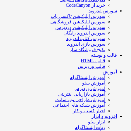
خرید از CodeCanyon
سورس اندروید
سورس اپلیکیشن تاکسی یاب
سورس اپلیکیشن فروشگاهی
سورس اپلیکیشن وردپرس
سورس اندروید رایگان
سورس کتاب اندروید
سورس بازی اندروید
پکیج فروشگاه ساز
قالب و پوسته
قالب HTML
قالب وردپرس
آموزش
آموزش اینستاگرام
آموزش سئو
آموزش وردپرس
آموزش بازاریابی اینترنتی
آموزش طراحی وب سایت
آموزش شبکه های اجتماعی
اخبار کسب و کار
افزونه و ابزار
ابزار سئو
ربات اینستاگرام