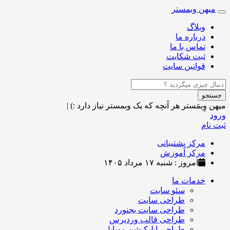
میهن وبمستر
Toggle
navigation
وبلاگ
درباره ما
تماس با ما
ثبت شکایت
قوانین سایت
جستجو
میهن وِبمَستر
هر آنچه که یک وبمستر نیاز دارد :)
|
ورود
ثبت نام
مرکز پشتیبانی
مرکز آموزش
امروز : شنبه ۱۷ مرداد ۱۴۰۵
خدمات ما
سئو سایت
طراحی سایت
طراحی سایت بجنورد
طراحی قالب وردپرس
طراحی اپلیکیشن موبایل