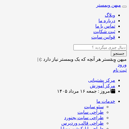
میهن وبمستر
Toggle
navigation
وبلاگ
درباره ما
تماس با ما
ثبت شکایت
قوانین سایت
جستجو
میهن وِبمَستر
هر آنچه که یک وبمستر نیاز دارد :)
|
ورود
ثبت نام
مرکز پشتیبانی
مرکز آموزش
امروز : جمعه ۱۶ مرداد ۱۴۰۵
خدمات ما
سئو سایت
طراحی سایت
طراحی سایت بجنورد
طراحی قالب وردپرس
طراحی اپلیکیشن موبایل