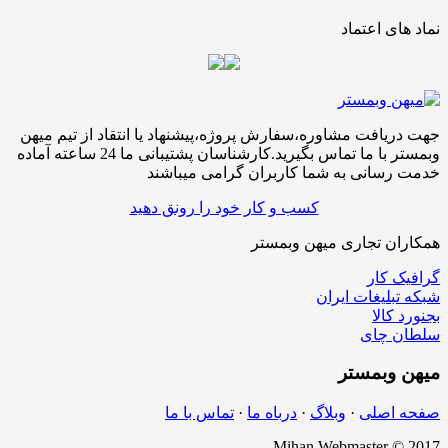
نماد های اعتماد
جهت دریافت مشاوره،سفارش پروژه،پیشنهاد یا انتقاد از تیم میهن
وبمستر با ما تماس بگیرید.کارشناسان پشتیبانی ما 24 ساعته آماده
خدمت رسانی به شما کاربران گرامی میباشند
کسب و کار خود را رونق دهید
همکاران تجاری میهن وبمستر
گرافیک کار
شبکه تبلیغات ایران
بجنورد کالا
سلطان چای
میهن
وبمستر
صفحه اصلی
·
وبلاگ
·
درباه ما
·
تماس با ما
Mihan Webmaster © 2017