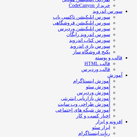
خرید از CodeCanyon
سورس اندروید
سورس اپلیکیشن تاکسی یاب
سورس اپلیکیشن فروشگاهی
سورس اپلیکیشن وردپرس
سورس اندروید رایگان
سورس کتاب اندروید
سورس بازی اندروید
پکیج فروشگاه ساز
قالب و پوسته
قالب HTML
قالب وردپرس
آموزش
آموزش اینستاگرام
آموزش سئو
آموزش وردپرس
آموزش بازاریابی اینترنتی
آموزش طراحی وب سایت
آموزش شبکه های اجتماعی
اخبار کسب و کار
افزونه و ابزار
ابزار سئو
ربات اینستاگرام