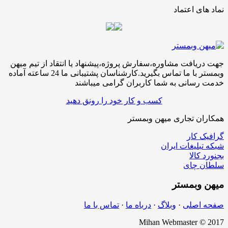
نماد های اعتماد
جهت دریافت مشاوره،سفارش پروژه،پیشنهاد یا انتقاد از تیم میهن
وبمستر با ما تماس بگیرید.کارشناسان پشتیبانی ما 24 ساعته آماده
خدمت رسانی به شما کاربران گرامی میباشند
کسب و کار خود را رونق دهید
همکاران تجاری میهن وبمستر
گرافیک کار
شبکه تبلیغات ایران
بجنورد کالا
سلطان چای
میهن
وبمستر
صفحه اصلی
·
وبلاگ
·
درباه ما
·
تماس با ما
Mihan Webmaster © 2017