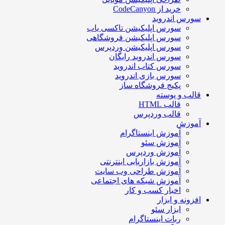
خرید از CodeCanyon
سورس اندروید
سورس اپلیکیشن تاکسی یاب
سورس اپلیکیشن فروشگاهی
سورس اپلیکیشن وردپرس
سورس اندروید رایگان
سورس کتاب اندروید
سورس بازی اندروید
پکیج فروشگاه ساز
قالب و پوسته
قالب HTML
قالب وردپرس
آموزش
آموزش اینستاگرام
آموزش سئو
آموزش وردپرس
آموزش بازاریابی اینترنتی
آموزش طراحی وب سایت
آموزش شبکه های اجتماعی
اخبار کسب و کار
افزونه و ابزار
ابزار سئو
ربات اینستاگرام