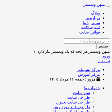
میهن وبمستر
Toggle
navigation
وبلاگ
درباره ما
تماس با ما
ثبت شکایت
قوانین سایت
جستجو
میهن وِبمَستر
هر آنچه که یک وبمستر نیاز دارد :)
|
ورود
ثبت نام
مرکز پشتیبانی
مرکز آموزش
امروز : جمعه ۱۶ مرداد ۱۴۰۵
خدمات ما
سئو سایت
طراحی سایت
طراحی سایت بجنورد
طراحی قالب وردپرس
طراحی اپلیکیشن موبایل