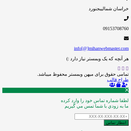
خراسان شمالی
بجنورد
09153708760
info[@]mihanwebmaster.com
هر آنچه که یک وبمستر نیاز دارد :)
تمامی حقوق برای میهن وبمستر محفوظ میباشد.
طراح قالب
لطفا شماره تماس خود را وارد کرده
ما به زودي با شما تمس مي گيريم
انتظار تماس