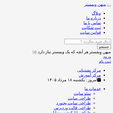
میهن وبمستر
Toggle
navigation
وبلاگ
درباره ما
تماس با ما
ثبت شکایت
قوانین سایت
جستجو
میهن وِبمَستر
هر آنچه که یک وبمستر نیاز دارد :)
|
ورود
ثبت نام
مرکز پشتیبانی
مرکز آموزش
امروز : یکشنبه ۱۸ مرداد ۱۴۰۵
خدمات ما
سئو سایت
طراحی سایت
طراحی سایت بجنورد
طراحی قالب وردپرس
طراحی اپلیکیشن موبایل