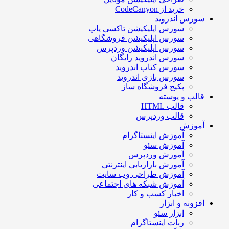
خرید از CodeCanyon
سورس اندروید
سورس اپلیکیشن تاکسی یاب
سورس اپلیکیشن فروشگاهی
سورس اپلیکیشن وردپرس
سورس اندروید رایگان
سورس کتاب اندروید
سورس بازی اندروید
پکیج فروشگاه ساز
قالب و پوسته
قالب HTML
قالب وردپرس
آموزش
آموزش اینستاگرام
آموزش سئو
آموزش وردپرس
آموزش بازاریابی اینترنتی
آموزش طراحی وب سایت
آموزش شبکه های اجتماعی
اخبار کسب و کار
افزونه و ابزار
ابزار سئو
ربات اینستاگرام