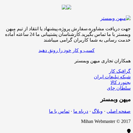
جهت دریافت مشاوره،سفارش پروژه،پیشنهاد یا انتقاد از تیم میهن
وبمستر با ما تماس بگیرید.کارشناسان پشتیبانی ما 24 ساعته آماده
خدمت رسانی به شما کاربران گرامی میباشند
کسب و کار خود را رونق دهید
همکاران تجاری میهن وبمستر
گرافیک کار
شبکه تبلیغات ایران
بجنورد کالا
سلطان چای
میهن
وبمستر
صفحه اصلی
·
وبلاگ
·
درباه ما
·
تماس با ما
Mihan Webmaster © 2017