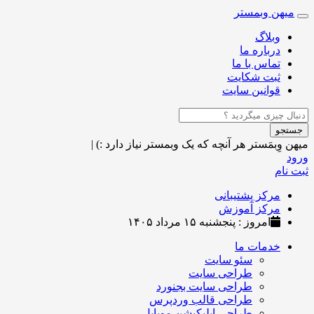
میهن وبمستر
Toggle
navigation
وبلاگ
درباره ما
تماس با ما
ثبت شکایت
قوانین سایت
جستجو
میهن وِبمَستر
هر آنچه که یک وبمستر نیاز دارد :)
|
ورود
ثبت نام
مرکز پشتیبانی
مرکز آموزش
امروز : پنجشنبه ۱۵ مرداد ۱۴۰۵
خدمات ما
سئو سایت
طراحی سایت
طراحی سایت بجنورد
طراحی قالب وردپرس
طراحی اپلیکیشن موبایل