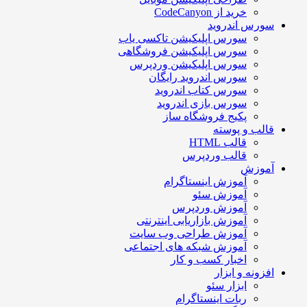
خرید از CodeCanyon
سورس اندروید
سورس اپلیکیشن تاکسی یاب
سورس اپلیکیشن فروشگاهی
سورس اپلیکیشن وردپرس
سورس اندروید رایگان
سورس کتاب اندروید
سورس بازی اندروید
پکیج فروشگاه ساز
قالب و پوسته
قالب HTML
قالب وردپرس
آموزش
آموزش اینستاگرام
آموزش سئو
آموزش وردپرس
آموزش بازاریابی اینترنتی
آموزش طراحی وب سایت
آموزش شبکه های اجتماعی
اخبار کسب و کار
افزونه و ابزار
ابزار سئو
ربات اینستاگرام