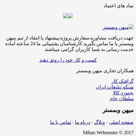
نماد های اعتماد
جهت دریافت مشاوره،سفارش پروژه،پیشنهاد یا انتقاد از تیم میهن
وبمستر با ما تماس بگیرید.کارشناسان پشتیبانی ما 24 ساعته آماده
خدمت رسانی به شما کاربران گرامی میباشند
کسب و کار خود را رونق دهید
همکاران تجاری میهن وبمستر
گرافیک کار
شبکه تبلیغات ایران
بجنورد کالا
سلطان چای
میهن
وبمستر
صفحه اصلی
·
وبلاگ
·
درباه ما
·
تماس با ما
Mihan Webmaster © 2017