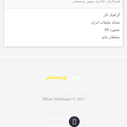
همکاران تجاری میهن وبمستر
گرافیک کار
شبکه تبلیغات ایران
بجنورد کالا
سلطان چای
میهن
وبمستر
صفحه اصلی
·
وبلاگ
·
درباه ما
·
تماس با ما
Mihan Webmaster © 2017
خراسان شمالی
بجنورد