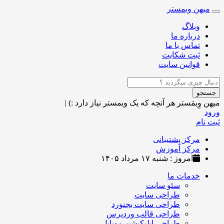
میهن وبمستر
Toggle
navigation
وبلاگ
درباره ما
تماس با ما
ثبت شکایت
قوانین سایت
جستجو
میهن وِبمَستر
هر آنچه که یک وبمستر نیاز دارد :)
|
ورود
ثبت نام
مرکز پشتیبانی
مرکز آموزش
امروز : شنبه ۱۷ مرداد ۱۴۰۵
خدمات ما
سئو سایت
طراحی سایت
طراحی سایت بجنورد
طراحی قالب وردپرس
طراحی اپلیکیشن موبایل