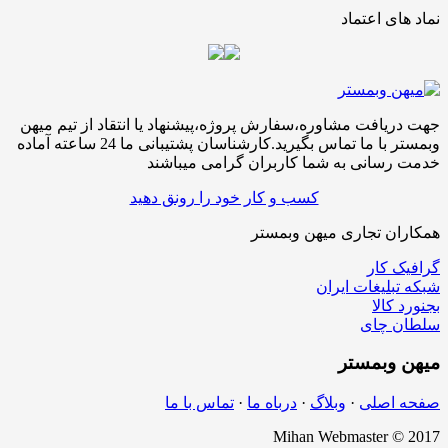
نماد های اعتماد
جهت دریافت مشاوره،سفارش پروژه،پیشنهاد یا انتقاد از تیم میهن
وبمستر با ما تماس بگیرید.کارشناسان پشتیبانی ما 24 ساعته آماده
خدمت رسانی به شما کاربران گرامی میباشند
کسب و کار خود را رونق دهید
همکاران تجاری میهن وبمستر
گرافیک کار
شبکه تبلیغات ایران
بجنورد کالا
سلطان چای
میهن
وبمستر
صفحه اصلی
·
وبلاگ
·
درباه ما
·
تماس با ما
Mihan Webmaster © 2017