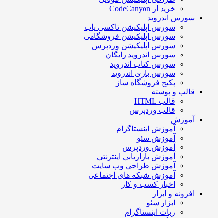
خرید از CodeCanyon
سورس اندروید
سورس اپلیکیشن تاکسی یاب
سورس اپلیکیشن فروشگاهی
سورس اپلیکیشن وردپرس
سورس اندروید رایگان
سورس کتاب اندروید
سورس بازی اندروید
پکیج فروشگاه ساز
قالب و پوسته
قالب HTML
قالب وردپرس
آموزش
آموزش اینستاگرام
آموزش سئو
آموزش وردپرس
آموزش بازاریابی اینترنتی
آموزش طراحی وب سایت
آموزش شبکه های اجتماعی
اخبار کسب و کار
افزونه و ابزار
ابزار سئو
ربات اینستاگرام