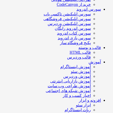
خرید از CodeCanyon
سورس اندروید
سورس اپلیکیشن تاکسی یاب
سورس اپلیکیشن فروشگاهی
سورس اپلیکیشن وردپرس
سورس اندروید رایگان
سورس کتاب اندروید
سورس بازی اندروید
پکیج فروشگاه ساز
قالب و پوسته
قالب HTML
قالب وردپرس
آموزش
آموزش اینستاگرام
آموزش سئو
آموزش وردپرس
آموزش بازاریابی اینترنتی
آموزش طراحی وب سایت
آموزش شبکه های اجتماعی
اخبار کسب و کار
افزونه و ابزار
ابزار سئو
ربات اینستاگرام