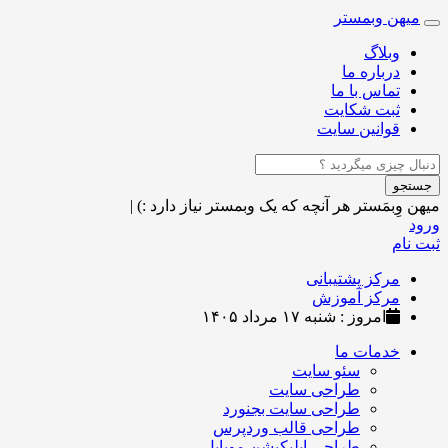
میهن وبمستر
Toggle
navigation
وبلاگ
درباره ما
تماس با ما
ثبت شکایت
قوانین سایت
جستجو
میهن وِبمَستر
هر آنچه که یک وبمستر نیاز دارد :)
|
ورود
ثبت نام
مرکز پشتیبانی
مرکز آموزش
امروز : شنبه ۱۷ مرداد ۱۴۰۵
خدمات ما
سئو سایت
طراحی سایت
طراحی سایت بجنورد
طراحی قالب وردپرس
طراحی اپلیکیشن موبایل