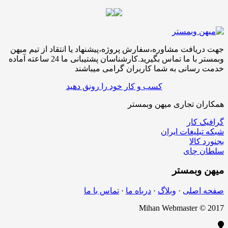
جهت دریافت مشاوره،سفارش پروژه،پیشنهاد یا انتقاد از تیم میهن
وبمستر با ما تماس بگیرید.کارشناسان پشتیبانی ما 24 ساعته آماده
خدمت رسانی به شما کاربران گرامی میباشند
کسب و کار خود را رونق دهید
همکاران تجاری میهن وبمستر
گرافیک کار
شبکه تبلیغات ایران
بجنورد کالا
سلطان چای
میهن
وبمستر
صفحه اصلی
·
وبلاگ
·
درباه ما
·
تماس با ما
Mihan Webmaster © 2017