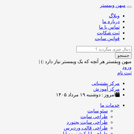
میهن وبمستر
Toggle
navigation
وبلاگ
درباره ما
تماس با ما
ثبت شکایت
قوانین سایت
جستجو
میهن وِبمَستر
هر آنچه که یک وبمستر نیاز دارد :)
|
ورود
ثبت نام
مرکز پشتیبانی
مرکز آموزش
امروز : دوشنبه ۱۹ مرداد ۱۴۰۵
خدمات ما
سئو سایت
طراحی سایت
طراحی سایت بجنورد
طراحی قالب وردپرس
طراحی اپلیکیشن موبایل