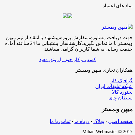
نماد های اعتماد
جهت دریافت مشاوره،سفارش پروژه،پیشنهاد یا انتقاد از تیم میهن
وبمستر با ما تماس بگیرید.کارشناسان پشتیبانی ما 24 ساعته آماده
خدمت رسانی به شما کاربران گرامی میباشند
کسب و کار خود را رونق دهید
همکاران تجاری میهن وبمستر
گرافیک کار
شبکه تبلیغات ایران
بجنورد کالا
سلطان چای
میهن
وبمستر
صفحه اصلی
·
وبلاگ
·
درباه ما
·
تماس با ما
Mihan Webmaster © 2017