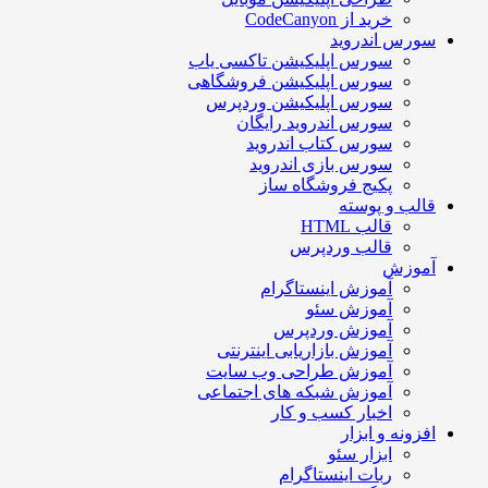
خرید از CodeCanyon
سورس اندروید
سورس اپلیکیشن تاکسی یاب
سورس اپلیکیشن فروشگاهی
سورس اپلیکیشن وردپرس
سورس اندروید رایگان
سورس کتاب اندروید
سورس بازی اندروید
پکیج فروشگاه ساز
قالب و پوسته
قالب HTML
قالب وردپرس
آموزش
آموزش اینستاگرام
آموزش سئو
آموزش وردپرس
آموزش بازاریابی اینترنتی
آموزش طراحی وب سایت
آموزش شبکه های اجتماعی
اخبار کسب و کار
افزونه و ابزار
ابزار سئو
ربات اینستاگرام