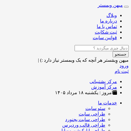
میهن وبمستر
Toggle
navigation
وبلاگ
درباره ما
تماس با ما
ثبت شکایت
قوانین سایت
جستجو
میهن وِبمَستر
هر آنچه که یک وبمستر نیاز دارد :)
|
ورود
ثبت نام
مرکز پشتیبانی
مرکز آموزش
امروز : یکشنبه ۱۸ مرداد ۱۴۰۵
خدمات ما
سئو سایت
طراحی سایت
طراحی سایت بجنورد
طراحی قالب وردپرس
طراحی اپلیکیشن موبایل