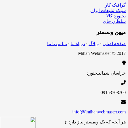
گرافیک کار
شبکه تبلیغات ایران
بجنورد کالا
سلطان چای
میهن
وبمستر
صفحه اصلی
·
وبلاگ
·
درباه ما
·
تماس با ما
Mihan Webmaster © 2017
خراسان شمالی
بجنورد
09153708760
info[@]mihanwebmaster.com
هر آنچه که یک وبمستر نیاز دارد :)