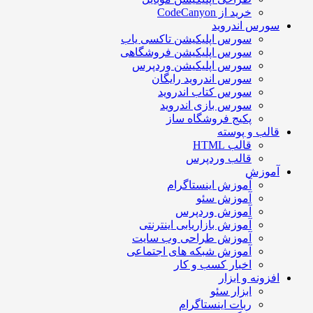
خرید از CodeCanyon
سورس اندروید
سورس اپلیکیشن تاکسی یاب
سورس اپلیکیشن فروشگاهی
سورس اپلیکیشن وردپرس
سورس اندروید رایگان
سورس کتاب اندروید
سورس بازی اندروید
پکیج فروشگاه ساز
قالب و پوسته
قالب HTML
قالب وردپرس
آموزش
آموزش اینستاگرام
آموزش سئو
آموزش وردپرس
آموزش بازاریابی اینترنتی
آموزش طراحی وب سایت
آموزش شبکه های اجتماعی
اخبار کسب و کار
افزونه و ابزار
ابزار سئو
ربات اینستاگرام