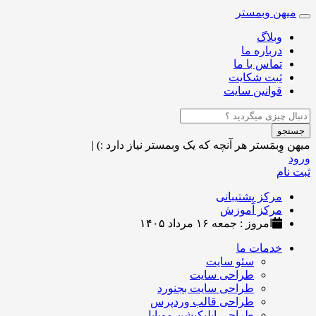
میهن وبمستر
Toggle
navigation
وبلاگ
درباره ما
تماس با ما
ثبت شکایت
قوانین سایت
جستجو
میهن وِبمَستر
هر آنچه که یک وبمستر نیاز دارد :)
|
ورود
ثبت نام
مرکز پشتیبانی
مرکز آموزش
امروز : جمعه ۱۶ مرداد ۱۴۰۵
خدمات ما
سئو سایت
طراحی سایت
طراحی سایت بجنورد
طراحی قالب وردپرس
طراحی اپلیکیشن موبایل