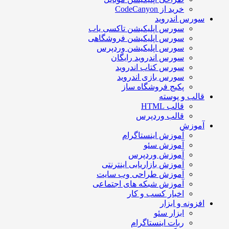
خرید از CodeCanyon
سورس اندروید
سورس اپلیکیشن تاکسی یاب
سورس اپلیکیشن فروشگاهی
سورس اپلیکیشن وردپرس
سورس اندروید رایگان
سورس کتاب اندروید
سورس بازی اندروید
پکیج فروشگاه ساز
قالب و پوسته
قالب HTML
قالب وردپرس
آموزش
آموزش اینستاگرام
آموزش سئو
آموزش وردپرس
آموزش بازاریابی اینترنتی
آموزش طراحی وب سایت
آموزش شبکه های اجتماعی
اخبار کسب و کار
افزونه و ابزار
ابزار سئو
ربات اینستاگرام