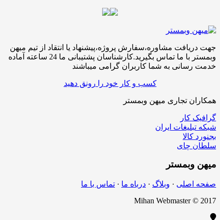
جهت دریافت مشاوره،سفارش پروژه،پیشنهاد یا انتقاد از تیم میهن
وبمستر با ما تماس بگیرید.کارشناسان پشتیبانی ما 24 ساعته آماده
خدمت رسانی به شما کاربران گرامی میباشند
کسب و کار خود را رونق دهید
همکاران تجاری میهن وبمستر
گرافیک کار
شبکه تبلیغات ایران
بجنورد کالا
سلطان چای
میهن
وبمستر
صفحه اصلی
·
وبلاگ
·
درباه ما
·
تماس با ما
Mihan Webmaster © 2017