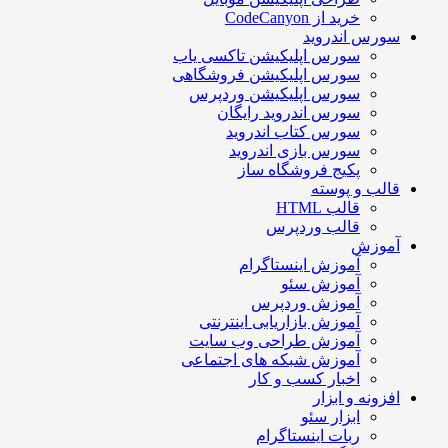
خرید از CodeCanyon
سورس اندروید
سورس اپلیکیشن تاکسی یاب
سورس اپلیکیشن فروشگاهی
سورس اپلیکیشن وردپرس
سورس اندروید رایگان
سورس کتاب اندروید
سورس بازی اندروید
پکیج فروشگاه ساز
قالب و پوسته
قالب HTML
قالب وردپرس
آموزش
آموزش اینستاگرام
آموزش سئو
آموزش وردپرس
آموزش بازاریابی اینترنتی
آموزش طراحی وب سایت
آموزش شبکه های اجتماعی
اخبار کسب و کار
افزونه و ابزار
ابزار سئو
ربات اینستاگرام