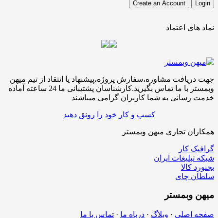
نماد های اعتماد
جهت دریافت مشاوره،سفارش پروژه،پیشنهاد یا انتقاد از تیم میهن
وبمستر با ما تماس بگیرید.کارشناسان پشتیبانی ما 24 ساعته آماده
خدمت رسانی به شما کاربران گرامی میباشند
کسب و کار خود را رونق دهید
همکاران تجاری میهن وبمستر
گرافیک کار
شبکه تبلیغات ایران
بجنورد کالا
سلطان چای
میهن
وبمستر
صفحه اصلی
·
وبلاگ
·
درباه ما
·
تماس با ما