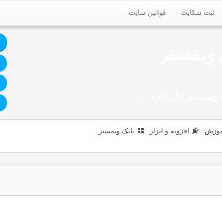
ثبت شکایت
قوانین سایت
وِبمَستر
وبمستر نیاز دارد :)
|
موزش
افزونه و ابزار
بانک وبمستر