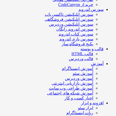
خرید از CodeCanyon
سورس اندروید
سورس اپلیکیشن تاکسی یاب
سورس اپلیکیشن فروشگاهی
سورس اپلیکیشن وردپرس
سورس اندروید رایگان
سورس کتاب اندروید
سورس بازی اندروید
پکیج فروشگاه ساز
قالب و پوسته
قالب HTML
قالب وردپرس
آموزش
آموزش اینستاگرام
آموزش سئو
آموزش وردپرس
آموزش بازاریابی اینترنتی
آموزش طراحی وب سایت
آموزش شبکه های اجتماعی
اخبار کسب و کار
افزونه و ابزار
ابزار سئو
ربات اینستاگرام