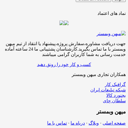
نماد های اعتماد
جهت دریافت مشاوره،سفارش پروژه،پیشنهاد یا انتقاد از تیم میهن
وبمستر با ما تماس بگیرید.کارشناسان پشتیبانی ما 24 ساعته آماده
خدمت رسانی به شما کاربران گرامی میباشند
کسب و کار خود را رونق دهید
همکاران تجاری میهن وبمستر
گرافیک کار
شبکه تبلیغات ایران
بجنورد کالا
سلطان چای
میهن
وبمستر
صفحه اصلی
·
وبلاگ
·
درباه ما
·
تماس با ما