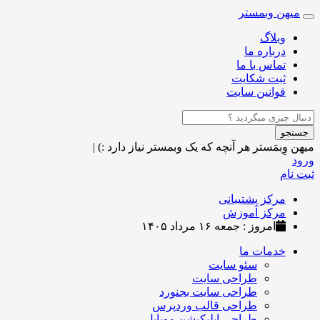
میهن وبمستر
Toggle
navigation
وبلاگ
درباره ما
تماس با ما
ثبت شکایت
قوانین سایت
جستجو
میهن وِبمَستر
هر آنچه که یک وبمستر نیاز دارد :)
|
ورود
ثبت نام
مرکز پشتیبانی
مرکز آموزش
امروز : جمعه ۱۶ مرداد ۱۴۰۵
خدمات ما
سئو سایت
طراحی سایت
طراحی سایت بجنورد
طراحی قالب وردپرس
طراحی اپلیکیشن موبایل