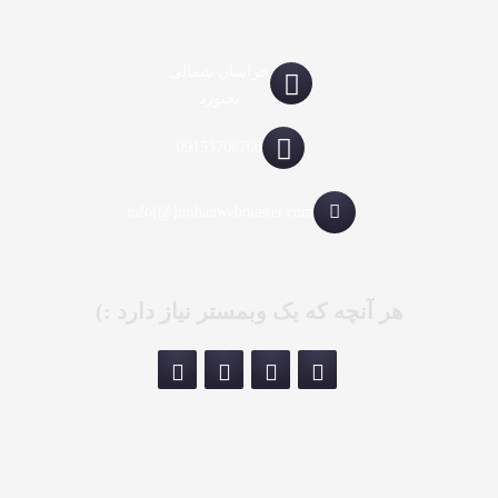
خراسان شمالی
بجنورد
09153708760
info[@]mihanwebmaster.com
هر آنچه که یک وبمستر نیاز دارد :)