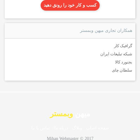
کسب و کار خود را رونق دهید
همکاران تجاری میهن وبمستر
گرافیک کار
شبکه تبلیغات ایران
بجنورد کالا
سلطان چای
میهن
وبمستر
صفحه اصلی
·
وبلاگ
·
درباه ما
·
تماس با ما
Mihan Webmaster © 2017