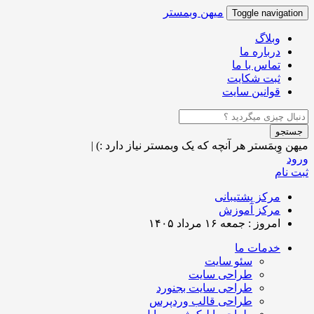
میهن وبمستر
Toggle navigation
وبلاگ
درباره ما
تماس با ما
ثبت شکایت
قوانین سایت
جستجو
میهن وِبمَستر
هر آنچه که یک وبمستر نیاز دارد :)
|
ورود
ثبت نام
مرکز پشتیبانی
مرکز آموزش
امروز : جمعه ۱۶ مرداد ۱۴۰۵
خدمات ما
سئو سایت
طراحی سایت
طراحی سایت بجنورد
طراحی قالب وردپرس