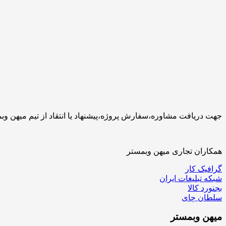
جهت دریافت مشاوره،سفارش پروژه،پیشنهاد یا انتقاد از تیم میهن وبمستر با ما تماس بگیرید.کارشناسان 
همکاران تجاری میهن وبمستر
گرافیک کار
شبکه تبلیغات ایران
بجنورد کالا
سلطان چای
میهن
وبمستر