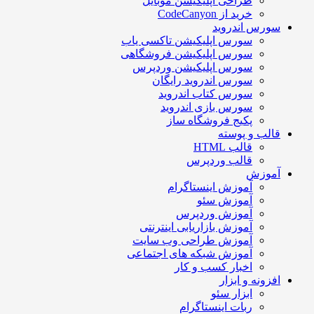
طراحی اپلیکیشن موبایل
خرید از CodeCanyon
سورس اندروید
سورس اپلیکیشن تاکسی یاب
سورس اپلیکیشن فروشگاهی
سورس اپلیکیشن وردپرس
سورس اندروید رایگان
سورس کتاب اندروید
سورس بازی اندروید
پکیج فروشگاه ساز
قالب و پوسته
قالب HTML
قالب وردپرس
آموزش
آموزش اینستاگرام
آموزش سئو
آموزش وردپرس
آموزش بازاریابی اینترنتی
آموزش طراحی وب سایت
آموزش شبکه های اجتماعی
اخبار کسب و کار
افزونه و ابزار
ابزار سئو
ربات اینستاگرام