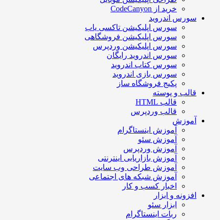
خرید از CodeCanyon
سورس اندروید
سورس اپلیکیشن تاکسی یاب
سورس اپلیکیشن فروشگاهی
سورس اپلیکیشن وردپرس
سورس اندروید رایگان
سورس کتاب اندروید
سورس بازی اندروید
پکیج فروشگاه ساز
قالب و پوسته
قالب HTML
قالب وردپرس
آموزش
آموزش اینستاگرام
آموزش سئو
آموزش وردپرس
آموزش بازاریابی اینترنتی
آموزش طراحی وب سایت
آموزش شبکه های اجتماعی
اخبار کسب و کار
افزونه و ابزار
ابزار سئو
ربات اینستاگرام