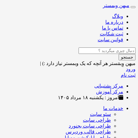
میهن وبمستر
Toggle
navigation
وبلاگ
درباره ما
تماس با ما
ثبت شکایت
قوانین سایت
جستجو
میهن وِبمَستر
هر آنچه که یک وبمستر نیاز دارد :)
|
ورود
ثبت نام
مرکز پشتیبانی
مرکز آموزش
امروز : یکشنبه ۱۸ مرداد ۱۴۰۵
خدمات ما
سئو سایت
طراحی سایت
طراحی سایت بجنورد
طراحی قالب وردپرس
طراحی اپلیکیشن موبایل