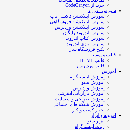
خرید از CodeCanyon
سورس اندروید
سورس اپلیکیشن تاکسی یاب
سورس اپلیکیشن فروشگاهی
سورس اپلیکیشن وردپرس
سورس اندروید رایگان
سورس کتاب اندروید
سورس بازی اندروید
پکیج فروشگاه ساز
قالب و پوسته
قالب HTML
قالب وردپرس
آموزش
آموزش اینستاگرام
آموزش سئو
آموزش وردپرس
آموزش بازاریابی اینترنتی
آموزش طراحی وب سایت
آموزش شبکه های اجتماعی
اخبار کسب و کار
افزونه و ابزار
ابزار سئو
ربات اینستاگرام