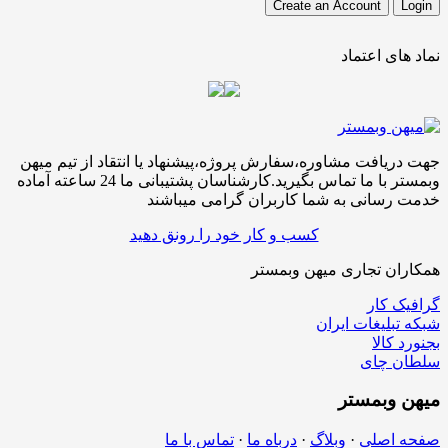
نماد های اعتماد
جهت دریافت مشاوره،سفارش پروژه،پیشنهاد یا انتقاد از تیم میهن
وبمستر با ما تماس بگیرید.کارشناسان پشتیبانی ما 24 ساعته آماده
خدمت رسانی به شما کاربران گرامی میباشند
کسب و کار خود را رونق دهید
همکاران تجاری میهن وبمستر
گرافیک کار
شبکه تبلیغات ایران
بجنورد کالا
سلطان چای
میهن
وبمستر
صفحه اصلی
·
وبلاگ
·
درباه ما
·
تماس با ما