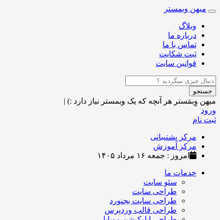
میهن وبمستر
Toggle
navigation
وبلاگ
درباره ما
تماس با ما
ثبت شکایت
قوانین سایت
جستجو
میهن وِبمَستر
هر آنچه که یک وبمستر نیاز دارد :)
|
ورود
ثبت نام
مرکز پشتیبانی
مرکز آموزش
امروز : جمعه ۱۶ مرداد ۱۴۰۵
خدمات ما
سئو سایت
طراحی سایت
طراحی سایت بجنورد
طراحی قالب وردپرس
طراحی اپلیکیشن موبایل