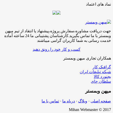
نماد های اعتماد
جهت دریافت مشاوره،سفارش پروژه،پیشنهاد یا انتقاد از تیم میهن
وبمستر با ما تماس بگیرید.کارشناسان پشتیبانی ما 24 ساعته آماده
خدمت رسانی به شما کاربران گرامی میباشند
کسب و کار خود را رونق دهید
همکاران تجاری میهن وبمستر
گرافیک کار
شبکه تبلیغات ایران
بجنورد کالا
سلطان چای
میهن
وبمستر
صفحه اصلی
·
وبلاگ
·
درباه ما
·
تماس با ما
Mihan Webmaster © 2017