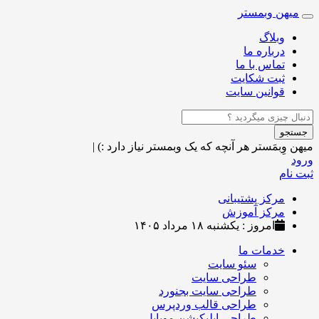
میهن وبمستر
Toggle
navigation
وبلاگ
درباره ما
تماس با ما
ثبت شکایت
قوانین سایت
جستجو
میهن وِبمَستر
هر آنچه که یک وبمستر نیاز دارد :)
|
ورود
ثبت نام
مرکز پشتیبانی
مرکز آموزش
امروز : یکشنبه ۱۸ مرداد ۱۴۰۵
خدمات ما
سئو سایت
طراحی سایت
طراحی سایت بجنورد
طراحی قالب وردپرس
طراحی اپلیکیشن موبایل