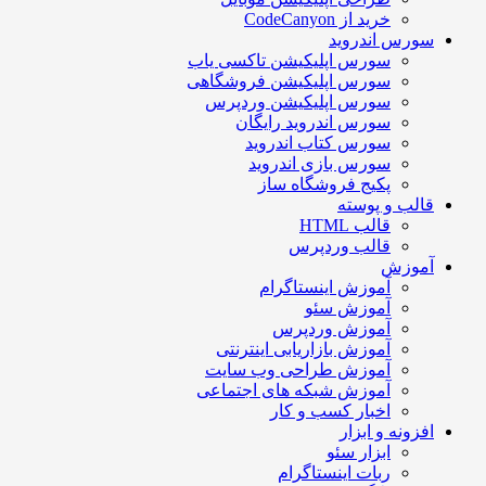
خرید از CodeCanyon
سورس اندروید
سورس اپلیکیشن تاکسی یاب
سورس اپلیکیشن فروشگاهی
سورس اپلیکیشن وردپرس
سورس اندروید رایگان
سورس کتاب اندروید
سورس بازی اندروید
پکیج فروشگاه ساز
قالب و پوسته
قالب HTML
قالب وردپرس
آموزش
آموزش اینستاگرام
آموزش سئو
آموزش وردپرس
آموزش بازاریابی اینترنتی
آموزش طراحی وب سایت
آموزش شبکه های اجتماعی
اخبار کسب و کار
افزونه و ابزار
ابزار سئو
ربات اینستاگرام