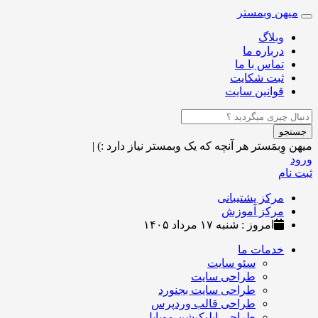
میهن وبمستر
Toggle
navigation
وبلاگ
درباره ما
تماس با ما
ثبت شکایت
قوانین سایت
جستجو
میهن وِبمَستر
هر آنچه که یک وبمستر نیاز دارد :)
|
ورود
ثبت نام
مرکز پشتیبانی
مرکز آموزش
امروز : شنبه ۱۷ مرداد ۱۴۰۵
خدمات ما
سئو سایت
طراحی سایت
طراحی سایت بجنورد
طراحی قالب وردپرس
طراحی اپلیکیشن موبایل