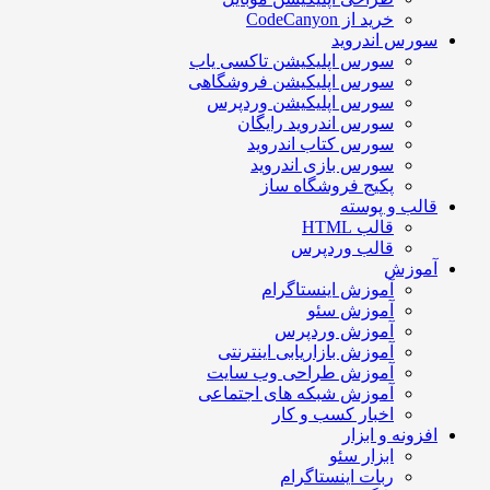
خرید از CodeCanyon
سورس اندروید
سورس اپلیکیشن تاکسی یاب
سورس اپلیکیشن فروشگاهی
سورس اپلیکیشن وردپرس
سورس اندروید رایگان
سورس کتاب اندروید
سورس بازی اندروید
پکیج فروشگاه ساز
قالب و پوسته
قالب HTML
قالب وردپرس
آموزش
آموزش اینستاگرام
آموزش سئو
آموزش وردپرس
آموزش بازاریابی اینترنتی
آموزش طراحی وب سایت
آموزش شبکه های اجتماعی
اخبار کسب و کار
افزونه و ابزار
ابزار سئو
ربات اینستاگرام