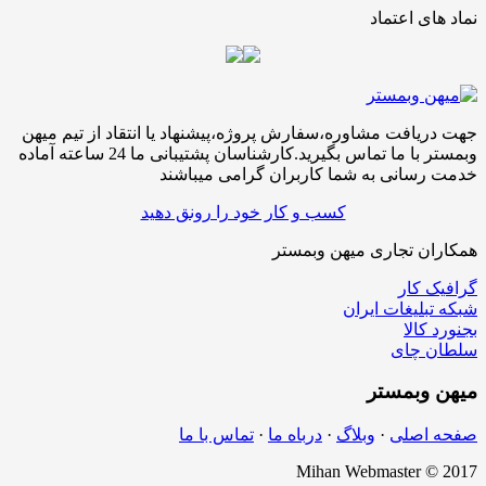
نماد های اعتماد
جهت دریافت مشاوره،سفارش پروژه،پیشنهاد یا انتقاد از تیم میهن
وبمستر با ما تماس بگیرید.کارشناسان پشتیبانی ما 24 ساعته آماده
خدمت رسانی به شما کاربران گرامی میباشند
کسب و کار خود را رونق دهید
همکاران تجاری میهن وبمستر
گرافیک کار
شبکه تبلیغات ایران
بجنورد کالا
سلطان چای
میهن
وبمستر
صفحه اصلی
·
وبلاگ
·
درباه ما
·
تماس با ما
Mihan Webmaster © 2017