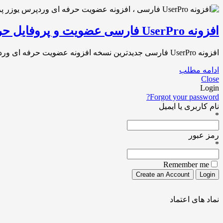
افزونه UserPro فارسی عضویت و پروفایل حرفه ای وردپرس نسخه ۴.۹.۳۷.۱
افزونه UserPro فارسی جدیدترین نسخه افزونه عضویت حرفه ای وردپرس افزونه در تاریخ [1399/02/22] به آخرین نسخه [4.9.37.1] بروزرسانی شد UserPro v4.9.37.1 افزونه[…]
ادامه مطلب
Close
Login
Forgot your password?
نام کاربری یا ایمیل
*
رمز عبور
*
Remember me
نماد های اعتماد