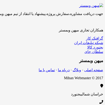
جهت دریافت مشاوره،سفارش پروژه،پیشنهاد یا انتقاد از تیم میهن وبمستر با ما تماس بگیرید.کارشناسان 
همکاران تجاری میهن وبمستر
گرافیک کار
شبکه تبلیغات ایران
بجنورد کالا
سلطان چای
میهن
وبمستر
صفحه اصلی
·
وبلاگ
·
درباه ما
·
تماس با ما
Mihan Webmaster © 2017
خراسان شمالی
بجنورد