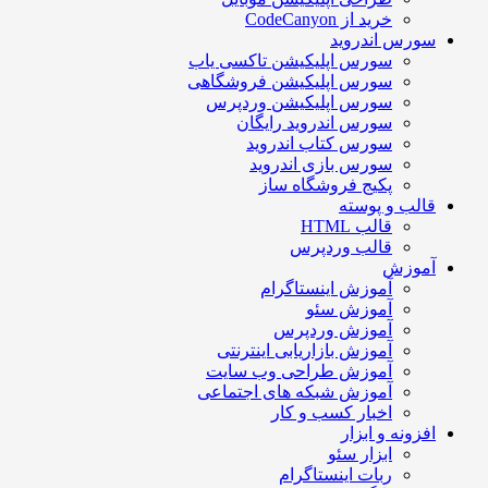
خرید از CodeCanyon
سورس اندروید
سورس اپلیکیشن تاکسی یاب
سورس اپلیکیشن فروشگاهی
سورس اپلیکیشن وردپرس
سورس اندروید رایگان
سورس کتاب اندروید
سورس بازی اندروید
پکیج فروشگاه ساز
قالب و پوسته
قالب HTML
قالب وردپرس
آموزش
آموزش اینستاگرام
آموزش سئو
آموزش وردپرس
آموزش بازاریابی اینترنتی
آموزش طراحی وب سایت
آموزش شبکه های اجتماعی
اخبار کسب و کار
افزونه و ابزار
ابزار سئو
ربات اینستاگرام