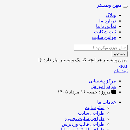
میهن وبمستر
Toggle
navigation
وبلاگ
درباره ما
تماس با ما
ثبت شکایت
قوانین سایت
جستجو
میهن وِبمَستر
هر آنچه که یک وبمستر نیاز دارد :)
|
ورود
ثبت نام
مرکز پشتیبانی
مرکز آموزش
امروز : جمعه ۱۶ مرداد ۱۴۰۵
خدمات ما
سئو سایت
طراحی سایت
طراحی سایت بجنورد
طراحی قالب وردپرس
طراحی اپلیکیشن موبایل