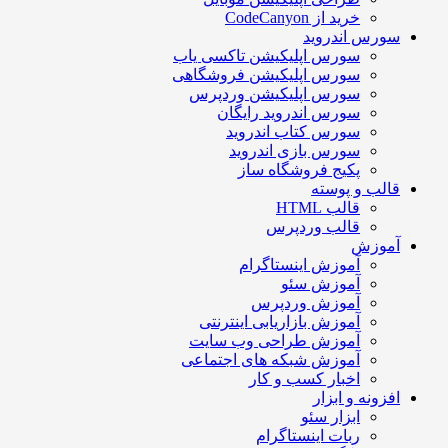
خرید از CodeCanyon
سورس اندروید
سورس اپلیکیشن تاکسی یاب
سورس اپلیکیشن فروشگاهی
سورس اپلیکیشن وردپرس
سورس اندروید رایگان
سورس کتاب اندروید
سورس بازی اندروید
پکیج فروشگاه ساز
قالب و پوسته
قالب HTML
قالب وردپرس
آموزش
آموزش اینستاگرام
آموزش سئو
آموزش وردپرس
آموزش بازاریابی اینترنتی
آموزش طراحی وب سایت
آموزش شبکه های اجتماعی
اخبار کسب و کار
افزونه و ابزار
ابزار سئو
ربات اینستاگرام