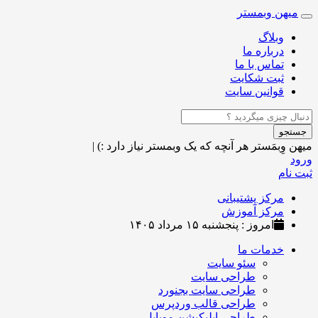
میهن وبمستر
Toggle
navigation
وبلاگ
درباره ما
تماس با ما
ثبت شکایت
قوانین سایت
جستجو
میهن وِبمَستر
هر آنچه که یک وبمستر نیاز دارد :)
|
ورود
ثبت نام
مرکز پشتیبانی
مرکز آموزش
امروز : پنجشنبه ۱۵ مرداد ۱۴۰۵
خدمات ما
سئو سایت
طراحی سایت
طراحی سایت بجنورد
طراحی قالب وردپرس
طراحی اپلیکیشن موبایل