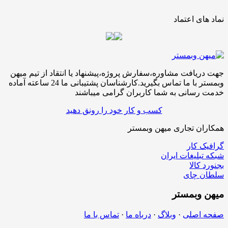
نماد های اعتماد
جهت دریافت مشاوره،سفارش پروژه،پیشنهاد یا انتقاد از تیم میهن
وبمستر با ما تماس بگیرید.کارشناسان پشتیبانی ما 24 ساعته آماده
خدمت رسانی به شما کاربران گرامی میباشند
کسب و کار خود را رونق دهید
همکاران تجاری میهن وبمستر
گرافیک کار
شبکه تبلیغات ایران
بجنورد کالا
سلطان چای
میهن
وبمستر
صفحه اصلی
·
وبلاگ
·
درباه ما
·
تماس با ما