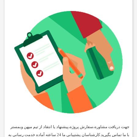
جهت دریافت مشاوره،سفارش پروژه،پیشنهاد یا انتقاد از تیم میهن وبمستر
با ما تماس بگیرید.کارشناسان پشتیبانی ما 24 ساعته آماده خدمت رسانی به