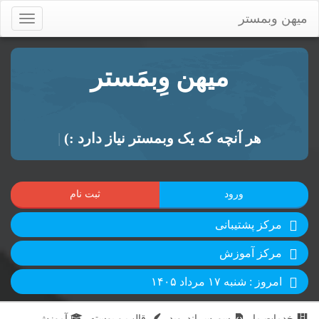
میهن وبمستر
Toggle
igation
میهن وِبمَستر
هر آنچه که یک وبمستر نیاز دارد :)
|
ورود
ثبت نام
مرکز پشتیبانی
مرکز آموزش
امروز : شنبه ۱۷ مرداد ۱۴۰۵
خدمات ما
سورس اندروید
قالب و پوسته
آموزش