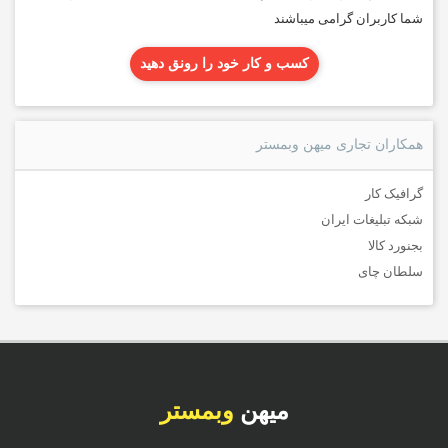
شما کاربران گرامی میباشند
کسب و کار خود را رونق دهید
همکاران تجاری میهن وبمستر
گرافیک کار
شبکه تبلیغات ایران
بجنورد کالا
سلطان چای
میهن
وبمستر