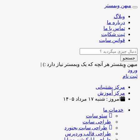
میهن وبمستر
Toggle
navigation
وبلاگ
درباره ما
تماس با ما
ثبت شکایت
قوانین سایت
جستجو
میهن وِبمَستر
هر آنچه که یک وبمستر نیاز دارد :)
|
ورود
ثبت نام
مرکز پشتیبانی
مرکز آموزش
امروز : شنبه ۱۷ مرداد ۱۴۰۵
خدمات ما
سئو سایت
طراحی سایت
طراحی سایت بجنورد
طراحی قالب وردپرس
طراحی اپلیکیشن موبایل