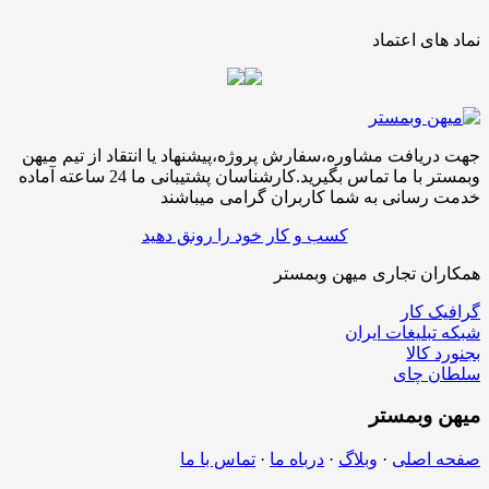
نماد های اعتماد
جهت دریافت مشاوره،سفارش پروژه،پیشنهاد یا انتقاد از تیم میهن
وبمستر با ما تماس بگیرید.کارشناسان پشتیبانی ما 24 ساعته آماده
خدمت رسانی به شما کاربران گرامی میباشند
کسب و کار خود را رونق دهید
همکاران تجاری میهن وبمستر
گرافیک کار
شبکه تبلیغات ایران
بجنورد کالا
سلطان چای
میهن
وبمستر
صفحه اصلی
·
وبلاگ
·
درباه ما
·
تماس با ما