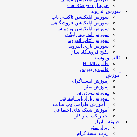
خرید از CodeCanyon
سورس اندروید
سورس اپلیکیشن تاکسی یاب
سورس اپلیکیشن فروشگاهی
سورس اپلیکیشن وردپرس
سورس اندروید رایگان
سورس کتاب اندروید
سورس بازی اندروید
پکیج فروشگاه ساز
قالب و پوسته
قالب HTML
قالب وردپرس
آموزش
آموزش اینستاگرام
آموزش سئو
آموزش وردپرس
آموزش بازاریابی اینترنتی
آموزش طراحی وب سایت
آموزش شبکه های اجتماعی
اخبار کسب و کار
افزونه و ابزار
ابزار سئو
ربات اینستاگرام