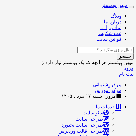
میهن وبمستر
Toggle
navigation
وبلاگ
درباره ما
تماس با ما
ثبت شکایت
قوانین سایت
جستجو
میهن وِبمَستر
هر آنچه که یک وبمستر نیاز دارد :)
|
ورود
ثبت نام
مرکز پشتیبانی
مرکز آموزش
امروز : شنبه ۱۷ مرداد ۱۴۰۵
خدمات ما
سئو سایت
طراحی سایت
طراحی سایت بجنورد
طراحی قالب وردپرس