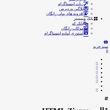
ربات اینستاگرام
پلاگین وردپرس
افزونه های پولی رایگان
بانک وبمستر
بانک کد
موکاپ رایگان
استوری آماده اینستاگرام
سبد خرید
0