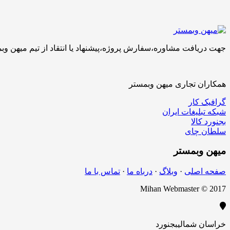
جهت دریافت مشاوره،سفارش پروژه،پیشنهاد یا انتقاد از تیم میهن وبمستر با ما تماس بگیرید.کارشناسان 
همکاران تجاری میهن وبمستر
گرافیک کار
شبکه تبلیغات ایران
بجنورد کالا
سلطان چای
میهن
وبمستر
صفحه اصلی
·
وبلاگ
·
درباه ما
·
تماس با ما
Mihan Webmaster © 2017
خراسان شمالی
بجنورد