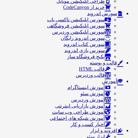
طراحی اپلیکیشن موبایل
خرید از CodeCanyon
سورس اندروید
سورس اپلیکیشن تاکسی یاب
سورس اپلیکیشن فروشگاهی
سورس اپلیکیشن وردپرس
سورس اندروید رایگان
سورس کتاب اندروید
سورس بازی اندروید
پکیج فروشگاه ساز
قالب و پوسته
قالب HTML
قالب وردپرس
آموزش
آموزش اینستاگرام
آموزش سئو
آموزش وردپرس
آموزش بازاریابی اینترنتی
آموزش طراحی وب سایت
آموزش شبکه های اجتماعی
اخبار کسب و کار
افزونه و ابزار
ابزار سئو