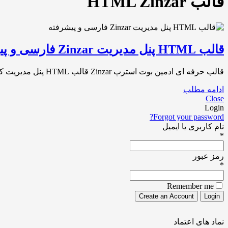
قالب HTML Zinzar
قالب HTML پنل مدیریت Zinzar فارسی و پیشرفته
قالب حرفه ای ادمین بوت استرپ Zinzar قالب HTML پنل مدیریت کاملا فارسی و راست چین HTML template Zinzar Admin Panel قالب Html کنترل[…]
ادامه مطلب
Close
Login
Forgot your password?
نام کاربری یا ایمیل
*
رمز عبور
*
Remember me
نماد های اعتماد