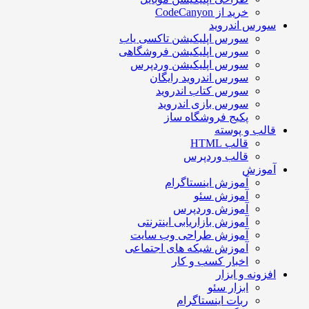
خرید از CodeCanyon
سورس اندروید
سورس اپلیکیشن تاکسی یاب
سورس اپلیکیشن فروشگاهی
سورس اپلیکیشن وردپرس
سورس اندروید رایگان
سورس کتاب اندروید
سورس بازی اندروید
پکیج فروشگاه ساز
قالب و پوسته
قالب HTML
قالب وردپرس
آموزش
آموزش اینستاگرام
آموزش سئو
آموزش وردپرس
آموزش بازاریابی اینترنتی
آموزش طراحی وب سایت
آموزش شبکه های اجتماعی
اخبار کسب و کار
افزونه و ابزار
ابزار سئو
ربات اینستاگرام