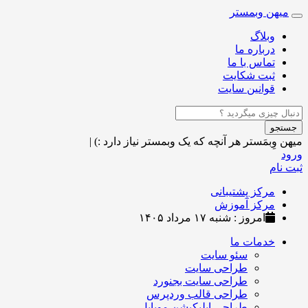
میهن وبمستر
Toggle
navigation
وبلاگ
درباره ما
تماس با ما
ثبت شکایت
قوانین سایت
جستجو
میهن وِبمَستر
هر آنچه که یک وبمستر نیاز دارد :)
|
ورود
ثبت نام
مرکز پشتیبانی
مرکز آموزش
امروز : شنبه ۱۷ مرداد ۱۴۰۵
خدمات ما
سئو سایت
طراحی سایت
طراحی سایت بجنورد
طراحی قالب وردپرس
طراحی اپلیکیشن موبایل