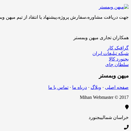
جهت دریافت مشاوره،سفارش پروژه،پیشنهاد یا انتقاد از تیم میهن وبمستر با ما تماس بگیرید.کارشناسان 
همکاران تجاری میهن وبمستر
گرافیک کار
شبکه تبلیغات ایران
بجنورد کالا
سلطان چای
میهن
وبمستر
صفحه اصلی
·
وبلاگ
·
درباه ما
·
تماس با ما
Mihan Webmaster © 2017
خراسان شمالی
بجنورد