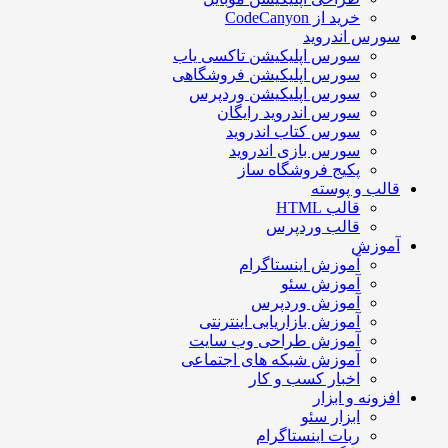
خرید از CodeCanyon
سورس اندروید
سورس اپلیکیشن تاکسی یاب
سورس اپلیکیشن فروشگاهی
سورس اپلیکیشن وردپرس
سورس اندروید رایگان
سورس کتاب اندروید
سورس بازی اندروید
پکیج فروشگاه ساز
قالب و پوسته
قالب HTML
قالب وردپرس
آموزش
آموزش اینستاگرام
آموزش سئو
آموزش وردپرس
آموزش بازاریابی اینترنتی
آموزش طراحی وب سایت
آموزش شبکه های اجتماعی
اخبار کسب و کار
افزونه و ابزار
ابزار سئو
ربات اینستاگرام