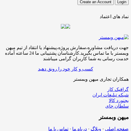
نماد های اعتماد
جهت دریافت مشاوره،سفارش پروژه،پیشنهاد یا انتقاد از تیم میهن
وبمستر با ما تماس بگیرید.کارشناسان پشتیبانی ما 24 ساعته آماده
خدمت رسانی به شما کاربران گرامی میباشند
کسب و کار خود را رونق دهید
همکاران تجاری میهن وبمستر
گرافیک کار
شبکه تبلیغات ایران
بجنورد کالا
سلطان چای
میهن
وبمستر
صفحه اصلی
·
وبلاگ
·
درباه ما
·
تماس با ما