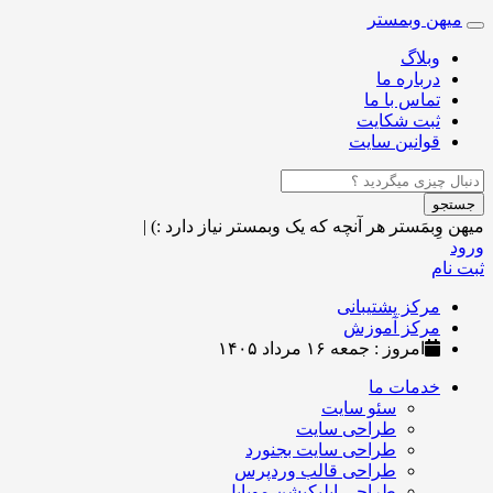
میهن وبمستر
Toggle
navigation
وبلاگ
درباره ما
تماس با ما
ثبت شکایت
قوانین سایت
جستجو
میهن وِبمَستر
هر آنچه که یک وبمستر نیاز دارد :)
|
ورود
ثبت نام
مرکز پشتیبانی
مرکز آموزش
امروز : جمعه ۱۶ مرداد ۱۴۰۵
خدمات ما
سئو سایت
طراحی سایت
طراحی سایت بجنورد
طراحی قالب وردپرس
طراحی اپلیکیشن موبایل