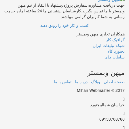
جهت دریافت مشاوره،سفارش پروژه،پیشنهاد یا انتقاد از تیم میهن
وبمستر با ما تماس بگیرید.کارشناسان پشتیبانی ما 24 ساعته آماده خدمت
رسانی به شما کاربران گرامی میباشند
کسب و کار خود را رونق دهید
همکاران تجاری میهن وبمستر
گرافیک کار
شبکه تبلیغات ایران
بجنورد کالا
سلطان چای
میهن
وبمستر
صفحه اصلی
·
وبلاگ
·
درباه ما
·
تماس با ما
Mihan Webmaster © 2017
خراسان شمالی
بجنورد
09153708760