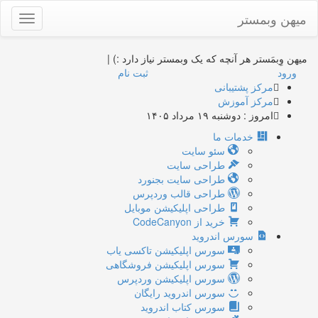
میهن وبمستر
Toggle
gation
میهن وِبمَستر
هر آنچه که یک وبمستر نیاز دارد :)
|
ورود
ثبت نام
مرکز پشتیبانی
مرکز آموزش
امروز : دوشنبه ۱۹ مرداد ۱۴۰۵
خدمات ما
سئو سایت
طراحی سایت
طراحی سایت بجنورد
طراحی قالب وردپرس
طراحی اپلیکیشن موبایل
خرید از CodeCanyon
سورس اندروید
سورس اپلیکیشن تاکسی یاب
سورس اپلیکیشن فروشگاهی
سورس اپلیکیشن وردپرس
سورس اندروید رایگان
سورس کتاب اندروید